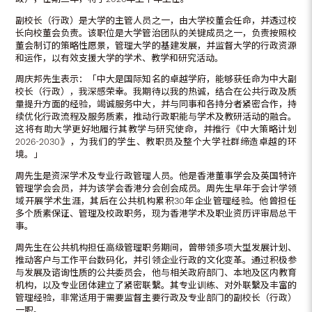
副校长（行政）是大学的主管人员之一，由大学校董会任命，并透过校
长向校董会负责。该职位是大学管治团队的关键成员之一，负责按照校
董会制订的策略性愿景，管理大学的基建发展，并监督大学的行政资源
和运作，以有效支援大学的学术、教学和研究活动。
周庆邦先生表示：「中大是国际知名的卓越学府，能够获任命为中大副
校长（行政），我深感荣幸。我期待以我的热诚，结合在公共行政及质
量提升方面的经验，竭诚服务中大，并与同事和各持分者紧密合作，持
续优化行政流程及服务质素，推动行政职能与学术及教研活动的融合。
这将有助大学更好地履行其教学与研究使命，并推行《中大策略计划
2026-2030》，为我们的学生、教职员及整个大学社群缔造卓越的环
境。」
周先生是资深学术及专业行政管理人员。他是香港董事学会及英国特许
管理学会会员，并为该学会香港分会创会成员。周先生早年于会计学领
域开展学术生涯，其后在公共机构累积30年企业管理经验。他曾担任
多个质素保证、管理及校政职务，现为香港学术及职业资历评审局总干
事。
周先生在公共机构担任高级管理职务期间，曾带领多项大型发展计划、
推动客户与工作平台数码化，并引领企业行政的文化变革。通过积极参
与发展及谘询性质的公共委员会，他与相关政府部门、本地及区内教育
机构，以及专业团体建立了紧密联繫。其专业训练、对外联繫及丰富的
管理经验，非常适用于需要监督主要行政及专业部门的副校长（行政）
一职。