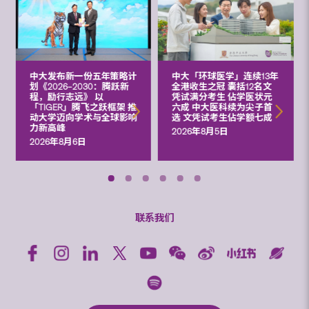
中大发布新一份五年策略计
中大「环球医学」连续13年
划《2026‒2030：腾跃新
全港收生之冠 囊括12名文
程，励行志远》 以
凭试满分考生 佔学医状元
「TIGER」腾飞之跃框架 推
六成 中大医科续为尖子首
动大学迈向学术与全球影响
选 文凭试考生佔学额七成
力新高峰
2026年8月5日
2026年8月6日
联系我们