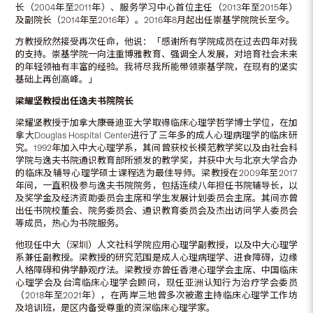
长（2004年至2011年）、服务学习中心首位主任（2013年至2015年）
及副院长（2014年至2016年）。2016年8月起出任崇基学院院长至今。
方教授欣然接受再次任命，他说：「感谢所有学院成员在过去四年对我
的支持。崇基学院一向注重博雅教育、强调全人发展，对培育社会未来
的年轻领袖有丰富的经验。我将尽我所能带领崇基学院，在现有的坚实
基础上再创高峰。」
梁耀坚教授出任逸夫书院院长
梁耀坚教授于加拿大康哥迪亚大学取得临床心理学哲学博士学位，在加
拿大Douglas Hospital Center进行了三年多的成人心理病理学的临床研
究。1992年加入中大心理学系，其间曾获校长模范教学奖以及由社会科
学院与逸夫书院通识教育部所颁发的教学奖，并获中大与北京大学合办
的临床及辅导心理学硕士课程选为最佳导师。梁教授在2009年至2017
年间，一直积极参与逸夫书院院务，包括连续八年担任书院辅导长，以
及奖学金及经济资助委员会主席和学生发展计划委员会主席。其间亦曾
出任书院校董会、院务委员会、通识教育委员会及杰出访问学人委员会
等成员，热心为书院服务。
他现任中大（深圳）人文社科学院应用心理学副教授，以及中大心理学
系兼任副教授。梁教授的研究范围是成人心理病理学、进食障碍，边缘
人格障碍和佛学静观疗法。梁教授亦曾任香港心理学会主席、中国临床
心理学会及台湾临床心理学会顾问，现任亚洲认知行为治疗学会委员
（2018年至2021年），在两岸三地曾多次被邀主持临床心理学工作坊
及培训班，是区内备受尊重的资深临床心理学家。