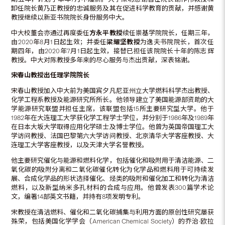
卸任院长黄乃正教授的忠诚服务及其在促进科学教育的贡献，并感谢黄
教授继续以新亚书院院长身份服务中大。
中大校董会亦通过再度委任
方永平教授
续任崇基学院院长，任期三年，
由2020年8月1日起生效；并委任
梁耀坚教授
为逸夫书院院长，首次任
期四年，由2020年7月1日起生效，接替已担任该院院长十年的陈志辉
教授。中大对陈教授多年来的尽心服务与杰出贡献，深表铭谢。
宋春山教授出任理学院院长
宋春山教授加入中大前为美国宾夕凡尼亚州立大学燃料科学杰出教授、
化学工程系教授及能源研究所所长。他领导建立了美国能源部资助的大
学能源研究联盟并担任主席，该联盟包括15所主要研究型大学。他于
1982年在大连理工大学获化学工程学士学位，并分别于1986年及1989年
在日本大坂大学取得应用化学硕士及博士学位。他曾为英国帝国理工大
学访问教授、法国巴黎第六大学访问教授、北京清华大学客座教授、大
连理工大学客座教授，以及天津大学名誉教授。
他主要研究催化与能源和燃料化学，包括催化和吸附用于清洁能源、二
氧化碳的吸附分离和二氧化碳催化转化为化学品和燃料用于可持续发
展、合成化学品的形状选择催化、烃类的吸附和催化加工和转化为清洁
燃料，以及新型纳米多孔材料的合成与应用。他曾发表300篇学术论
文，编著14部英文书籍，并持有8项发明专利。
宋教授在清洁燃料、催化和二氧化碳捕集与利用方面的原创性研究屡获
殊荣，包括美国化学学会（American Chemical Society）的乔治·欧拉