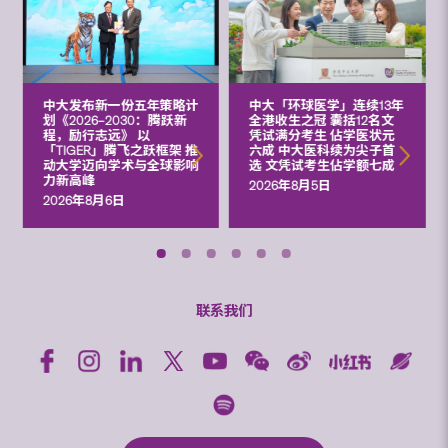
中大发布新一份五年策略计
中大「环球医学」连续13年
划《2026‒2030：腾跃新
全港收生之冠 囊括12名文
程，励行志远》 以
凭试满分考生 佔学医状元
「TIGER」腾飞之跃框架 推
六成 中大医科续为尖子首
动大学迈向学术与全球影响
选 文凭试考生佔学额七成
力新高峰
2026年8月5日
2026年8月6日
联系我们