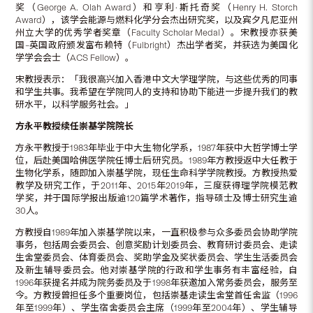
奖（George A. Olah Award）和亨利·斯托奇奖（Henry H. Storch
Award），该学会能源与燃料化学分会杰出研究奖，以及宾夕凡尼亚州
州立大学的优秀学者奖章（Faculty Scholar Medal）。宋教授亦获美
国–英国政府颁发富布赖特（Fulbright）杰出学者奖，并获选为美国化
学学会会士（ACS Fellow）。
宋教授表示：「我很高兴加入香港中文大学理学院，与这些优秀的同事
和学生共事。我希望在学院同人的支持和协助下能进一步提升我们的教
研水平，以科学服务社会。」
方永平教授
续
任崇基学院院长
方永平教授于1983年毕业于中大生物化学系，1987年获中大哲学博士学
位，后赴美国哈佛医学院任博士后研究员。1989年方教授返中大任教于
生物化学系，随即加入崇基学院，现任生命科学学院教授。方教授热爱
教学及研究工作，于2011年、2015年2019年，三度获得理学院模范教
学奖，并于国际学报出版逾120篇学术著作，指导硕士及博士研究生逾
30人。
方教授自1989年加入崇基学院以来，一直积极参与众多委员会协助学院
事务，包括周会委员会、创意奖励计划委员会、教育研讨委员会、走读
生舍堂委员会、体育委员会、奖助学金及奖状委员会、学生生活委员会
及新生辅导委员会。他对崇基学院的行政和学生事务有丰富经验，自
1996年获提名并成为院务委员及于1998年获邀加入常务委员会，服务至
今。方教授曾担任多个重要岗位，包括崇基走读生舍堂首任舍监（1996
年至1999年）、学生宿舍委员会主席（1999年至2004年）、学生辅导