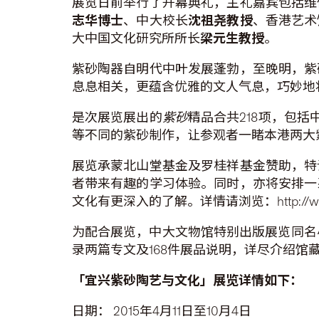
展览日前举行了开幕典礼，主礼嘉宾包括维
志华博士
、中大校长
沈祖尧教授
、香港艺术
大中国文化研究所所长
梁元生教授
。
紫砂陶器自明代中叶发展蓬勃，至晚明，紫
息息相关，更蕴含优雅的文人气息，巧妙地
是次展览展出的
紫砂
精品合共218项，包
等不同的紫砂制作，让参观者一睹本港两大
展览承蒙北山堂基金及罗桂祥基金赞助，特
者带来有趣的学习体验。同时，亦将安排一
文化有更深入的了解。详情请浏览：http://www.c
为配合展览，中大文物馆特别出版展览同名
录两篇专文及168件展品说明，详尽介绍
「
宜兴紫砂陶艺与文化
」
展览
详情如下：
日期： 2015年4月11日至10月4日