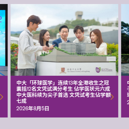
中大「环球医学」连续13年全港收生之冠
囊括12名文凭试满分考生 佔学医状元六成
中大医科续为尖子首选 文凭试考生佔学额
七成
2026年8月5日