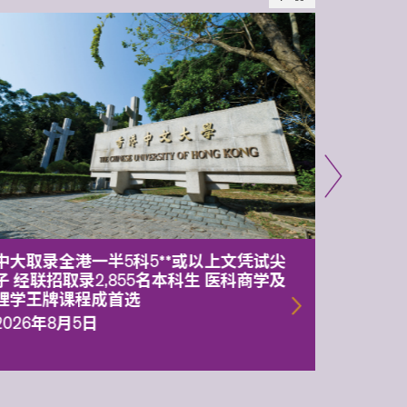
中大取录全港一半5科5**或以上文凭试尖
中大委
子 经联招取录2,855名本科生 医科商学及
理副校
理学王牌课程成首选
2026年
2026年8月5日