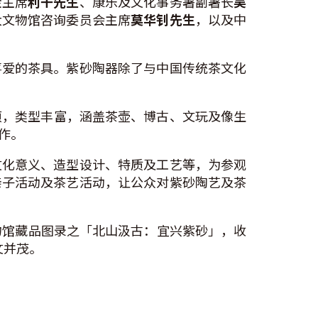
金主席
利干先生
、康乐及文化事务署副署长
吴
大文物馆咨询委员会主席
莫华钊先生
，以及中
喜爱的茶具。紫砂陶器除了与中国传统茶文化
0项，类型丰富，涵盖茶壶、博古、文玩及像生
作。
文化意义、造型设计、特质及工艺等，为参观
亲子活动及茶艺活动，让公众对紫砂陶艺及茶
物馆藏品图录之「北山汲古：宜兴紫砂」，收
文并茂。