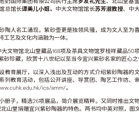
他奶国际集团有限公司执行主席
罗友礼先生
、北山堂基
馆总馆长
谭美儿小姐、
中大文物馆馆长
苏芳淑教授
、中
砂陶人名工涌现，紫砂壶更是独领风骚，成为文人至为
将工艺及文化内涵融为一体。
括中大文物馆北山堂藏品168项及茶具文物馆罗桂祥藏品5
紫砂珍藏，欣赏十八世纪以至当今宜兴紫砂名家的匠心之
设教育展厅，以深入浅出及互动的方式介绍紫砂陶器的
系列教育活动，包括公开讲座、导赏团、陶艺工作坊、
uhk.edu.hk/ics/amm/。
小册子，精选26项展品，简介展览精粹。又同时推出文
馆藏北山堂捐赠宜兴紫砂陶器的特色。两书均中英对照，图