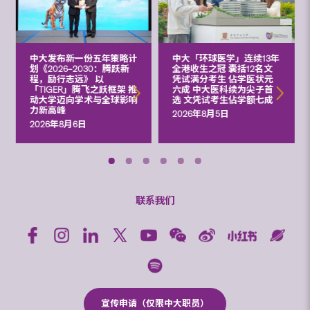
中大发布新一份五年策略计
中大「环球医学」连续13年
划《2026‒2030：腾跃新
全港收生之冠 囊括12名文
程，励行志远》 以
凭试满分考生 佔学医状元
「TIGER」腾飞之跃框架 推
六成 中大医科续为尖子首
动大学迈向学术与全球影响
选 文凭试考生佔学额七成
力新高峰
2026年8月5日
2026年8月6日
联系我们
宣传申请（仅限中大职员）