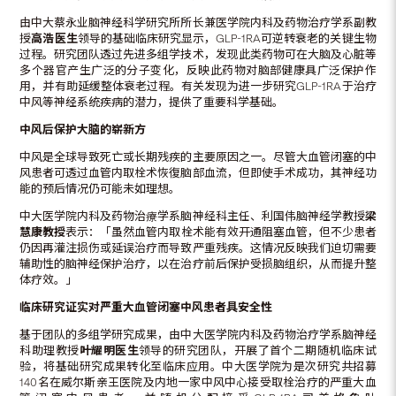
由中大蔡永业脑神经科学研究所所长兼医学院内科及药物治疗学系副教
授
高浩医生
领导的基础临床研究显示，GLP-1RA可逆转衰老的关键生物
过程。研究团队透过先进多组学技术，发现此类药物可在大脑及心脏等
多个器官产生广泛的分子变化，反映此药物对脑部健康具广泛保护作
用，并有助延缓整体衰老过程。有关发现为进一步研究GLP-1RA于治疗
中风等神经系统疾病的潜力，提供了重要科学基础。
中风后保护大脑的崭新方
中风是全球导致死亡或长期残疾的主要原因之一。尽管大血管闭塞的中
风患者可透过血管内取栓术恢復脑部血流，但即使手术成功，其神经功
能的预后情况仍可能未如理想。
中大医学院内科及药物治療学系脑神经科主任、利国伟脑神经学教授
梁
慧康教授
表示：「虽然血管内取栓术能有效开通阻塞血管，但不少患者
仍因再灌注损伤或延误治疗而导致严重残疾。这情况反映我们迫切需要
辅助性的脑神经保护治疗，以在治疗前后保护受损脑组织，从而提升整
体疗效。」
临床研究证实对严重大血管闭塞中风患者具安全性
基于团队的多组学研究成果，由中大医学院内科及药物治疗学系脑神经
科助理教授
叶耀明医生
领导的研究团队，开展了首个二期随机临床试
验，将基础研究成果转化至临床应用。中大医学院为是次研究共招募
140名在威尔斯亲王医院及内地一家中风中心接受取栓治疗的严重大血