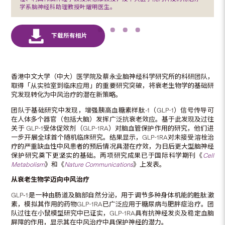
学系脑神经科助理教授叶耀明医生。
香港中文大学（中大）医学院及蔡永业脑神经科学研究所的科研团队，
取得「从实验室到临床应用」的重要研究突破，将衰老生物学的基础研
究发现转化为中风治疗的潜在新策略。
团队于基础研究中发现，增强胰高血糖素样肽-1（GLP-1）信号传导可
在人体多个器官（包括大脑）发挥广泛抗衰老效应。基于此发现及过往
关于 GLP-1受体促效剂（GLP-1RA）对脑血管保护作用的研究，他们进
一步开展全球首个随机临床研究。结果显示，GLP-1RA对未接受溶栓治
疗的严重缺血性中风患者的预后情况具潜在疗效，为日后更大型脑神经
保护研究奠下更坚实的基础。两项研究成果已于国际科学期刊《
Cell
Metabolism
》和《
Nature Communications
》上发表。
从衰老生物学迈向中风治疗
GLP‑1是一种由肠道及脑部自然分泌，用于调节多种身体机能的胜肽激
素，模拟其作用的药物GLP-1RA已广泛应用于糖尿病与肥胖症治疗。团
队过往在小鼠模型研究中已证实，GLP-1RA具有抗神经发炎及稳定血脑
屏障的作用，显示其在中风治疗中具保护神经的潜力。