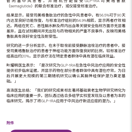
管闭塞中风患者，并随机分配接受GLP-1RA司美格鲁肽
（semaglutide）的联合标准治疗，或仅接受标准治疗。
结果显示，接受司美格鲁肽治疗的急性中风患者中，有56.5%可于90天
内达至良好功能恢復，与标准治疗组别的54.9%相若，显示两者疗效相
近。两组在死亡、恶性脑水肿及颅内出血等关键安全指标方面亦无显著
差异，且在试验期间并无出现与药物相关的严重不良事件，反映司美格
鲁肽具有良好安全性及耐受性。
研究的进一步分析显示，在未于取栓前接受静脉溶栓治疗的患者中，接
受司美格鲁肽治疗的患者于神经功能方面恢復良好的比例，较标准治疗
组高出约20%，显示该疗法在特定患者群体中具有潜在临床效益。
叶耀明医生表示：「是次研究为GLP-1RA在急性中风治疗应用的安全性
提供初步临床证据，并显示药物在部分患者群体中具有潜在疗效，为日
后开展更大规模的第三期随机研究以确认其脑神经保护潜力奠定基
础。」
高浩医生总结：「我们的研究成果标志著将基础衰老生物学研究转化为
临床应用的重要一步。团队透过结合多组学实验室发现及以患者为本的
临床研究，揭示了将GLP-1RA应用于中风治疗新适应症的潜力。」
附件