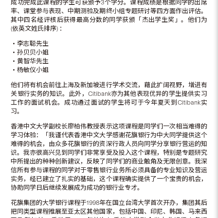
成功完成此课程的学生可获颁予3个学分。课程成绩是根据同学的出席
率、课堂参与表现、中期测验及期终小组专题研讨等四方面作出评估。
其中四名经评核后获得最高分数的同学获颁「杰出学生奖」。他们为
(依英文姓氏排序) ：
‧李志聪先生
‧孙贝贝小姐
‧黄智华先生
‧杨敏仪小姐
他们将有机会前往上海及新加坡进行学术交流，藉此扩阔视野，增进有
关银行实务的知识。此外，Citibank亦为其他表现优异的学生提供实习
工作的面试机会。成功通过面试的学生将可于今年夏天到Citibank实
习。
香港中文大学副校长廖柏伟教授表示这项课程是同学们一次相当难得的
学习体验：「我谨代表香港中文大学感谢花旗银行为中大同学提供这个
难得的机会，由众多花旗银行的资深行政人员向同学分享银行营运的知
识。我亦很高兴见到同学们非常享受及投入这个课程，特别是专题研究
中所提出的种种创新建议，反映了同学们的商业触角及无限创意。我深
信所有参与课程的同学对于零售银行业务所必须具备的专业知识及营运
实务，经已建立了扎实的基础，这个课程确实提供了一个宝贵的机会，
协助同学日后继续发展成为成功的银行业专才。
花旗集团的大学银行课程于1998年在国立台湾大学首次开办，集团其后
把同类型课程推展至亚太区其他国家，包括中国、印尼、韩国、马来西