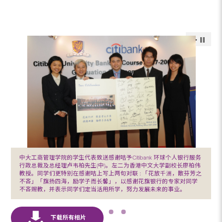
中大工商管理学院的学生代表致送感谢咭予Citibank 环球个人银行服务
行政总裁及总经理卢韦柏先生(中)。左二为香港中文大学副校长廖柏伟
教授。同学们更特别在感谢咭上写上两句对联 : 「花放千洲，散芬芳之
不吝」「旗扬四海，励学子而长馨」，以感谢花旗银行的专家对同学
不吝赐教，并表示同学们定当活用所学，努力发展未来的事业。