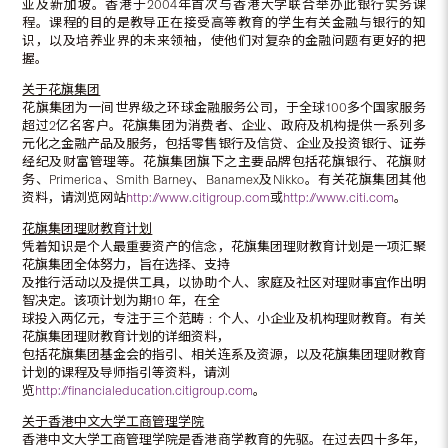
亚及新加坡。香港于2004年首次与香港大学联合举办此银行实务课
程。课程的目的是教导正在接受高等教育的学生有关金融与银行的知
识，以及培养业界的未来领袖，使他们对复杂的金融问题有更好的把
握。
关于花旗集团
花旗集团为一间世界级之环球金融服务公司，于全球100多个国家服务
超过2亿名客户。花旗集团为消费者、企业、政府及机构提供一系列多
元化之金融产品及服务，包括零售银行及信贷、企业及投资银行、证券
经纪及财富管理等。花旗集团旗下之主要品牌包括花旗银行、花旗财
务、Primerica、Smith Barney、Banamex及Nikko。有关花旗集团其他
资料，请浏览网站
http://www.citigroup.com
或
http://www.citi.com
。
花旗集团理财教育计划
凭着知识是个人最重要资产的信念，花旗集团理财教育计划是一项汇聚
花旗集团全体努力，旨在选择、支持
及推行活动以及提供工具，以协助个人、家庭及社区对理财事宜作出明
智决定。该项计划为期10 年，在全
球投入两亿元，专注于三个范畴﹕个人、小企业及机构理财教育。有关
花旗集团理财教育计划的详细资料，
包括花旗集团基金会的指引、相关连系及资源，以及花旗集团理财教育
计划的课程及导师指引等资料，请浏
览
http://financialeducation.citigroup.com
。
关于香港中文大学工商管理学院
香港中文大学工商管理学院是香港商学教育的先驱。在过去四十多年，