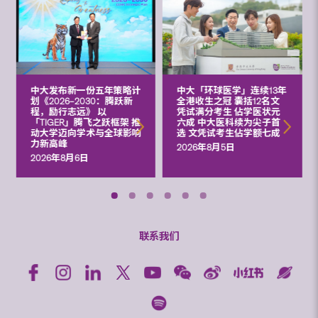
中大发布新一份五年策略计
中大「环球医学」连续13年
划《2026‒2030：腾跃新
全港收生之冠 囊括12名文
程，励行志远》 以
凭试满分考生 佔学医状元
「TIGER」腾飞之跃框架 推
六成 中大医科续为尖子首
动大学迈向学术与全球影响
选 文凭试考生佔学额七成
力新高峰
2026年8月5日
2026年8月6日
联系我们