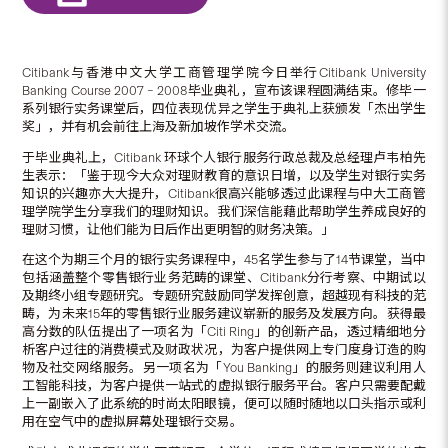
Citibank与香港中文大学工商管理学院今日举行Citibank University
Banking Course 2007 – 2008毕业典礼，宣布该课程圆满结束。修毕一
系列银行实务课堂后，四位表现优异之学生于典礼上获颁发「杰出学生
奖」，并有机会前往上海及新加坡作学术交流。
于毕业典礼上，Citibank 环球个人银行服务行政总裁及总经理卢韦柏先
生表示：「鉴于现今大众对理财教育的意识日增，以及学生对银行实务
知识的兴趣亦大大提升，Citibank很高兴能够透过此课程与中大工商管
理学院学生分享我们的理财知识。我们深信能藉此帮助学生养成良好的
理财习惯，让他们能为日后作出更明智的财务决策。」
在这个为期三个月的银行实务课程中，45名学生参与了14节课堂，当中
包括涵盖整个零售银行业务范畴的课堂、Citibank分行考察、中期试以
及期终小组专题研究。专题研究鼓励同学发挥创意，超越现有科技的范
畴，为未来15年的零售银行业服务建议崭新的服务及发展方向。获得最
高分数的队伍提出了一项名为「Citi Ring」的创新产品，透过精细地分
析客户过往的消费模式及财政状况，为客户提供网上专门度身订造的购
物及社交网络服务。另一项名为「You Banking」的服务则建议利用人
工智能科技，为客户提供一站式的虚拟银行服务平台。客户只需要配戴
上一副嵌入了此系统的时尚太阳眼镜，便可以随时随地以口头指示或利
用在空气中的虚拟屏幕处理银行交易。