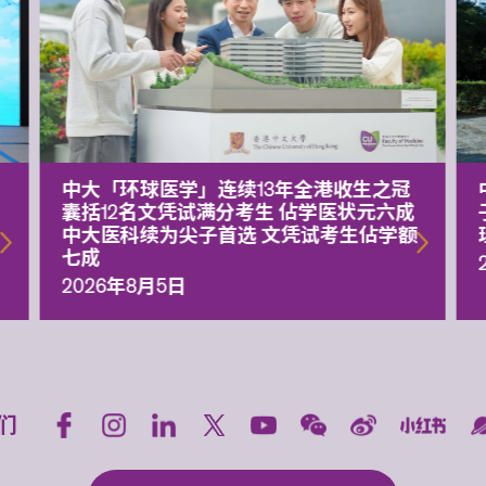
中大「环球医学」连续13年全港收生之冠
囊括12名文凭试满分考生 佔学医状元六成
中大医科续为尖子首选 文凭试考生佔学额
七成
2026年8月5日
们