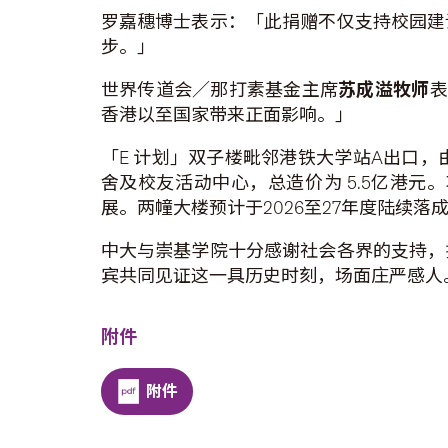
罗嘉穗博士表示：「此捐赠不仅支持校园建
步。」
世界传道会／那打素基金主席
苏成溢牧师
表
香港以至国家带来正面影响。」
「E 计划」双子楼毗邻港铁大学站A出口，
舍及校友活动中心，总造价为 5.5亿港
展。两幢大楼预计于2026至27年度陆续
中大与崇基学院十分感谢社会各界的支持，
宾共同见证这一具历史时刻，场面庄严感人
附件
附件