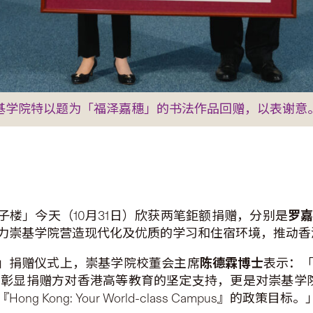
崇基学院特以题为「福泽嘉穗」的书法作品回赠，以表谢意
子楼」今天（10月31日）欣获两笔鉅额捐赠，分别是
罗
力崇基学院营造现代化及优质的学习和住宿环境，推动香
划」捐赠仪式上，崇基学院校董会主席
陈德霖博士
表示：
不仅彰显捐赠方对香港高等教育的坚定支持，更是对崇基学
ong: Your World-class Campus』的政策目标。