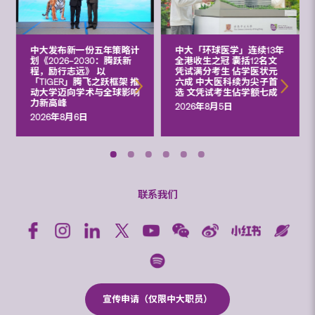
中大发布新一份五年策略计
中大「环球医学」连续13年
划《2026‒2030：腾跃新
全港收生之冠 囊括12名文
程，励行志远》 以
凭试满分考生 佔学医状元
「TIGER」腾飞之跃框架 推
六成 中大医科续为尖子首
动大学迈向学术与全球影响
选 文凭试考生佔学额七成
力新高峰
2026年8月5日
2026年8月6日
联系我们
宣传申请（仅限中大职员）