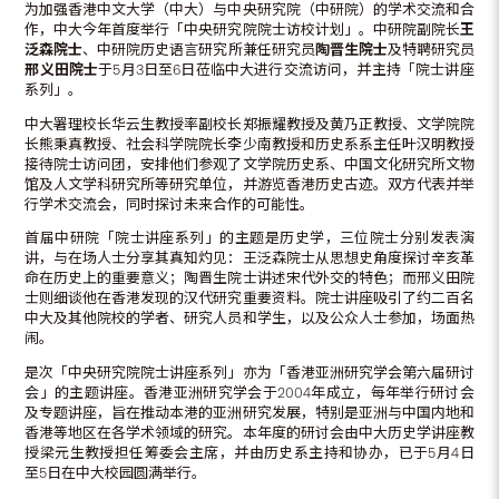
为加强香港中文大学（中大）与中央研究院（中研院）的学术交流和合
作，中大今年首度举行「中央研究院院士访校计划」。中研院副院长
王
泛森院士
、中研院历史语言研究所兼任研究员
陶晋生
院士
及特聘研究员
邢义田院士
于5月3日至6日莅临中大进行交流访问，并主持「院士讲座
系列」。
中大署理校长华云生教授率副校长郑振耀教授及黄乃正教授、文学院院
长熊秉真教授、社会科学院院长李少南教授和历史系系主任叶汉明教授
接待院士访问团，安排他们参观了文学院历史系、中国文化研究所文物
馆及人文学科研究所等研究单位，并游览香港历史古迹。双方代表并举
行学术交流会，同时探讨未来合作的可能性。
首届中研院「院士讲座系列」的主题是历史学，三位院士分别发表演
讲，与在场人士分享其真知灼见：王泛森院士从思想史角度探讨辛亥革
命在历史上的重要意义；陶晋生院士讲述宋代外交的特色；而邢义田院
士则细谈他在香港发现的汉代研究重要资料。院士讲座吸引了约二百名
中大及其他院校的学者、研究人员和学生，以及公众人士参加，场面热
闹。
是次「中央研究院院士讲座系列」亦为「香港亚洲研究学会第六届研讨
会」的主题讲座。香港亚洲研究学会于2004年成立，每年举行研讨会
及专题讲座，旨在推动本港的亚洲研究发展，特别是亚洲与中国内地和
香港等地区在各学术领域的研究。本年度的研讨会由中大历史学讲座教
授梁元生教授担任筹委会主席，并由历史系主持和协办，已于5月4日
至5日在中大校园圆满举行。