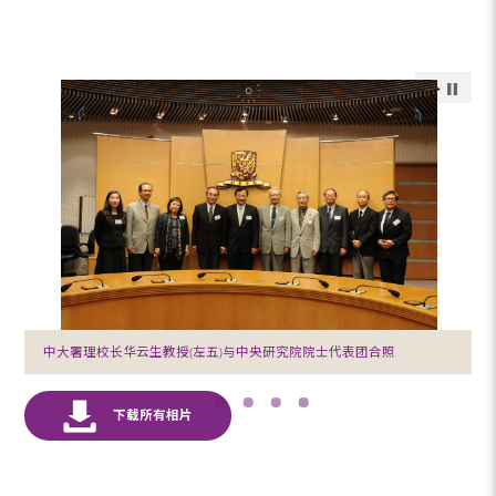
中大署理校长华云生教授(左五)与中央研究院院士代表团合照