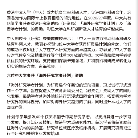
香港中文大学（中大）致力培育年轻科研人才，促进国际科研合作，巩
固香港作为国际专上教育枢纽的领先地位。在2026/27年度，中大共有
18位学者获得香港研究资助局（研资局）「海外研究学者计划」及「新
晋学者计划」的资助，彰显大学在科研创新及人才培育的卓越成果。
中大副校长（研究）
岑美霞教授
表示：「中大一直致力推动创新科研及
培育科研人才。我衷心祝贺18位中大学者获得研资局计划的肯定，他们
的成功不仅印证了大学在学术研究方面的卓越实力，亦彰显了中大学者
应对气候变化及精准医疗等全球重大挑战的承担。大学将继续为学者提
供优良的研究环境，支持他们探索未知领域，并将前沿科研成果转化为
切实的解决方案，造福社会。」
六位中大学者获「海外研究学者计划」资助
「海外研究学者计划」为研资局今年新设的资助项目，现以试行形式运
作三个学年，旨在促进大学教育资助委员会（教资会）资助大学的国际
化发展，鼓励学者赴海外院校进行沉浸式国际合作研究，拓宽香港学术
研究界的国际视野，加深对海外研究趋势的了解，同时提升本地大学的
国际声誉。
计划每学年颁发40个获奖名额予中期研究学者，以支持其进一步学习
与发展，提升知识及技能，增进学术或研究能力。获选学者将获资助前
往海外机构的实验室、研究单位或医疗及临床机构，开展研究项目或进
行与研究相关的专业发展培训。