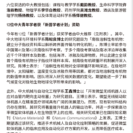
六位获选的中大教授包括：课程与教学学系
戴韵教授
、生命科学学院
许
浩霖教授
、物理学系
李华白教授
、药剂学院
吴潍龙教授
、酒店及旅游管
理学院
杨扬教授
，以及体育运动科学系
杨怿健教授
。
12
位中大青年学者获「新晋学者计划」资助
今年有12位「新晋学者计划」获奖学者由中大推荐（见附表）。其中，
中大地球与环境科学系
陈昭良博士
的研究题目为「南极溶解性有机物：
建立分子指纹资料库以解析跨界面传输与转化机制」。陈博士早前参与
中国第41及第42次南极科学考察，于多个南极考察站及南冰洋沿岸收集
近千个环境样本及数据，包括海洋、冰融及陆源物质，并以此建立全球
首个南极有机物分子指纹环境样本库，就南极有机碳循环机制展开深入
研究。陈博士表示：「溶解性有机物对全球碳循环影响深远，在极地环
境中，太阳辐射、温度变化及冰融作用等因素，都对当地溶解性有机物
的数值带来影响。团队将深入研究相关数据的变化，期望能进一步了解
气候变化对极地生物地球化学所带来的影响。」
此外，中大机械与自动化工程学系
王鑫博士
以「开发微型无线机器人以
应对血管内靶向主动栓塞」为研究题目。王博士表示，微型无线驱动软
体机器人在精准医疗领域具有广阔的发展潜力。然而，现有软材料结构
仍存在限制，其研究将著重提升机器人的输出功率，并进一步探索高功
率微型软体机器人在生物医学上的应用。相关研究成果已在国际知名期
刊《
Nature Materials
》和《
Nature Communications
》上发表。王博士
期望透过该研究，推进手术机械人及自动化控制策略的发展，促进微型
软体机器人的临床应用及自动化诊疗方案的开发，从而降低医疗成本，