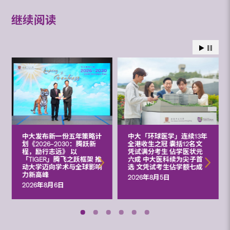
继续阅读
中大发布新一份五年策略计
中大「环球医学」连续13年
划《2026‒2030：腾跃新
全港收生之冠 囊括12名文
程，励行志远》 以
凭试满分考生 佔学医状元
「TIGER」腾飞之跃框架 推
六成 中大医科续为尖子首
动大学迈向学术与全球影响
选 文凭试考生佔学额七成
力新高峰
2026年8月5日
2026年8月6日