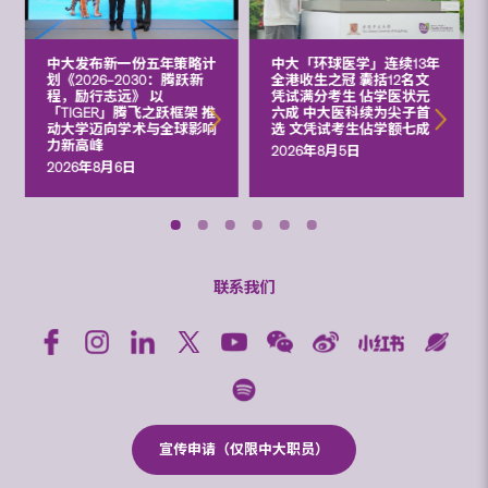
中大发布新一份五年策略计
中大「环球医学」连续13年
划《2026‒2030：腾跃新
全港收生之冠 囊括12名文
程，励行志远》 以
凭试满分考生 佔学医状元
「TIGER」腾飞之跃框架 推
六成 中大医科续为尖子首
动大学迈向学术与全球影响
选 文凭试考生佔学额七成
力新高峰
2026年8月5日
2026年8月6日
联系我们
宣传申请（仅限中大职员）