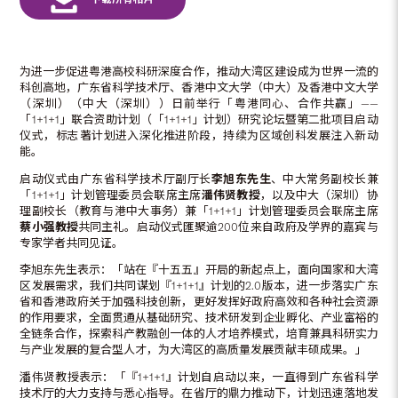
为进一步促进粤港高校科研深度合作，推动大湾区建设成为世界一流的
科创高地，广东省科学技术厅、香港中文大学（中大）及香港中文大学
（深圳）（中大（深圳））日前举行「粤港同心、合作共赢」——
「1+1+1」联合资助计划（「1+1+1」计划）研究论坛暨第二批项目启动
仪式，标志著计划进入深化推进阶段，持续为区域创科发展注入新动
能。
启动仪式由广东省科学技术厅副厅长
李旭东先生
、中大常务副校长兼
「1+1+1」计划管理委员会联席主席
潘伟贤教授
，以及中大（深圳）协
理副校长（教育与港中大事务）兼「1+1+1」计划管理委员会联席主席
蔡小强教授
共同主礼。启动仪式匯聚逾200位来自政府及学界的嘉宾与
专家学者共同见证。
李旭东先生表示：「站在『十五五』开局的新起点上，面向国家和大湾
区发展需求，我们共同谋划『1+1+1』计划的2.0版本，进一步落实广东
省和香港政府关于加强科技创新，更好发挥好政府高效和各种社会资源
的作用要求，全面贯通从基础研究、技术研发到企业孵化、产业富裕的
全链条合作，探索科产教融创一体的人才培养模式，培育兼具科研实力
与产业发展的复合型人才，为大湾区的高质量发展贡献丰硕成果。」
潘伟贤教授表示：「『1+1+1』计划自启动以来，一直得到广东省科学
技术厅的大力支持与悉心指导。在省厅的鼎力推动下，计划迅速落地发