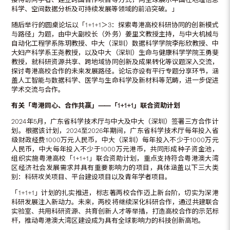
科学、空间数据分析及可持续发展等领域的前沿突破。」
随后举行的圆桌论坛以「1+1+1＞3：探索粤港高校科研协同的创新模式
与路径」为题，由中大副校长（外务）姜里文教授主持，与中大机械与
自动化工程学系陈玥教授、中大（深圳）数据科学学院李彤欣教授、中
大妇产科学系王尧教授，以及中大（深圳）生命与健康科学学院王勇斐
教授，就科研资源共享、跨地域协同创新及成果转化等议题深入交流，
探讨粤港高校合作的未来发展路径。论坛亦设有平行专题分享环节，涵
盖人工智能与数据科学、医学与生命科学及新材料等范畴，进一步促进
学术交流与合作。
有关「粤港同心、合作共赢」
⸺
「
1+1+1
」联合资助计划
2024年5月，广东省科学技术厅与中大及中大（深圳）签署三方合作计
划。根据该计划，2024至2026年期间，广东省科学技术厅每年投入省
级财政经费1000万元人民币，中大（深圳）每年投入不少于1000万元
人民币，中大每年投入不少于1000万元港币，共同形成种子资金池，
组织实施粤港高校「1+1+1」联合资助计划，重点支持符合粤港澳大湾
区经济社会发展需求并具有重要影响力的项目，具体涵盖以下三大类
别：科研攻关项目、平台建设项目以及青年学者项目。
「1+1+1」计划的扎实推进，标志著两校合作迈上新台阶，切实为深港
科研发展注入新动力。未来，两校将继续深化科研合作，通过共建联合
实验室、共用科研资源、共育创新人才等举措，打造高校合作的示范标
杆，推动粤港澳大湾区建设成为具有全球影响力的科技创新高地。