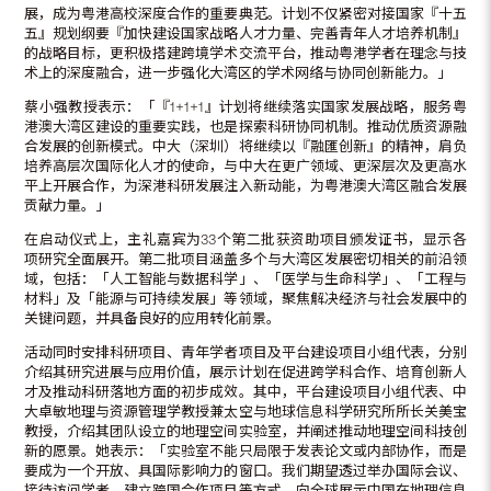
展，成为粤港高校深度合作的重要典范。计划不仅紧密对接国家『十五
五』规划纲要『加快建设国家战略人才力量、完善青年人才培养机制』
的战略目标，更积极搭建跨境学术交流平台，推动粤港学者在理念与技
术上的深度融合，进一步强化大湾区的学术网络与协同创新能力。」
蔡小强教授表示：「『1+1+1』计划将继续落实国家发展战略，服务粤
港澳大湾区建设的重要实践，也是探索科研协同机制。推动优质资源融
合发展的创新模式。中大（深圳）将继续以『融匯创新』的精神，肩负
培养高层次国际化人才的使命，与中大在更广领域、更深层次及更高水
平上开展合作，为深港科研发展注入新动能，为粤港澳大湾区融合发展
贡献力量。」
在启动仪式上，主礼嘉宾为33个第二批获资助项目颁发证书，显示各
项研究全面展开。第二批项目涵盖多个与大湾区发展密切相关的前沿领
域，包括：「人工智能与数据科学」、「医学与生命科学」、「工程与
材料」及「能源与可持续发展」等领域，聚焦解决经济与社会发展中的
关键问题，并具备良好的应用转化前景。
活动同时安排科研项目、青年学者项目及平台建设项目小组代表，分别
介绍其研究进展与应用价值，展示计划在促进跨学科合作、培育创新人
才及推动科研落地方面的初步成效。其中，平台建设项目小组代表、中
大卓敏地理与资源管理学教授兼太空与地球信息科学研究所所长关美宝
教授，介绍其团队设立的地理空间实验室，并阐述推动地理空间科技创
新的愿景。她表示：「实验室不能只局限于发表论文或内部协作，而是
要成为一个开放、具国际影响力的窗口。我们期望透过举办国际会议、
接待访问学者、建立跨国合作项目等方式，向全球展示中国在地理信息