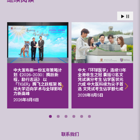
中大发布新一份五年策略计
中大「环球医学」连续13年
划《2026‒2030：腾跃新
全港收生之冠 囊括12名文
程，励行志远》 以
凭试满分考生 佔学医状元
「TIGER」腾飞之跃框架 推
六成 中大医科续为尖子首
动大学迈向学术与全球影响
选 文凭试考生佔学额七成
力新高峰
2026年8月5日
2026年8月6日
联系我们