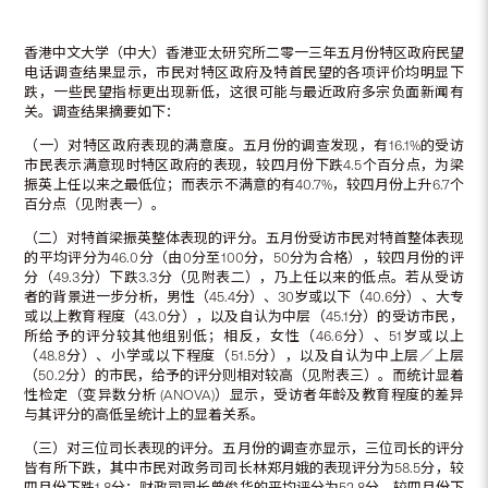
香港中文大学（中大）香港亚太研究所二零一三年五月份特区政府民望
电话调查结果显示，市民对特区政府及特首民望的各项评价均明显下
跌，一些民望指标更出现新低，这很可能与最近政府多宗负面新闻有
关。调查结果摘要如下：
（一）对特区政府表现的满意度。五月份的调查发现，有16.1%的受访
市民表示满意现时特区政府的表现，较四月份下跌4.5个百分点，为梁
振英上任以来之最低位；而表示不满意的有40.7%，较四月份上升6.7个
百分点（见附表一）。
（二）对特首梁振英整体表现的评分。五月份受访市民对特首整体表现
的平均评分为46.0分（由0分至100分，50分为合格），较四月份的评
分（49.3分）下跌3.3分（见附表二），乃上任以来的低点。若从受访
者的背景进一步分析，男性（45.4分）、30岁或以下（40.6分）、大专
或以上教育程度（43.0分），以及自认为中层（45.1分）的受访市民，
所给予的评分较其他组别低；相反，女性（46.6分）、51岁或以上
（48.8分）、小学或以下程度（51.5分），以及自认为中上层／上层
（50.2分）的市民，给予的评分则相对较高（见附表三）。而统计显着
性检定（变异数分析 (ANOVA)）显示，受访者年龄及教育程度的差异
与其评分的高低呈统计上的显着关系。
（三）对三位司长表现的评分。五月份的调查亦显示，三位司长的评分
皆有所下跌，其中市民对政务司司长林郑月娥的表现评分为58.5分，较
四月份下跌1.8分；财政司司长曾俊华的平均评分为52.8分，较四月份下