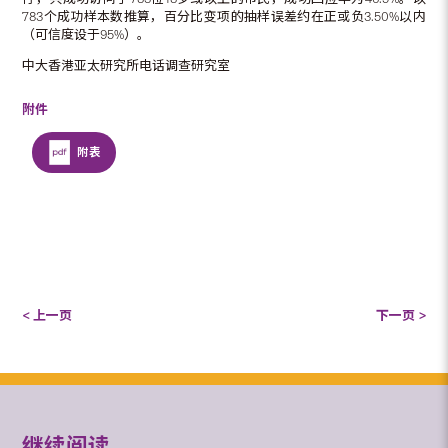
783个成功样本数推算，百分比变项的抽样误差约在正或负3.50%以内
（可信度设于95%）。
中大香港亚太研究所电话调查研究室
附件
附表
< 上一页
下一页 >
继续阅读