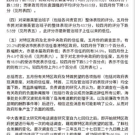
跌1.3分；而律政司司长袁国强的平均评分为49.5分，较四月份下降1.6
分（见附表四）。
（四）对梁振英管治班子（包括各问责官员）整体表现的评分。五月份
市民对梁振英管治班子的整体表现评分为43.7分，较四月的评分下跌
5.5分（见附表五），此评分亦是新管治班子上任以来的低位。
（五）对特区政府及北京中央政府的信任度。五月份的调查显示，有
20.2%的受访市民表示信任香港特区政府，较四月份下跌7.1个百分点，
跌幅颇大，亦是本届政府新低；表示不信任的则有34.9%，较四月份上
升4.9个百分点（见附表六）。至于对北京中央政府的信任度，五月份
有18.5%的受访市民表示信任，较四月份下跌5.2个百分点；表示不信任
的则有37.2%，较四月份上升0.4个百分点（见附表七）。
总括而言，五月份有关特区政府及特首民望的各项指标（包括对政府表
现满意度、对政府信任度、特首、三司及管治班子的表现评分等）均全
面下跌，而且跌幅明显。负责调查的研究人员认为，是次调查在一连串
有关政府的负面新闻报导（包括行政会议成员张震远辞任所有公职、海
事处处长廖汉波就去年南丫岛海难道歉的处理手法，以及前廉政专员汤
显明的酬酢事件等）后进行，相信这些消息有可能影响了公众，从而对
政府形象产生了负面的观感。
中大香港亚太研究所电话调查研究室自九七回归之后，即开始就特区政
府民望进行每月一次的电话调查，藉观察特区政府民望的起落，了解社
会发展的变化。是次调查在二零一三年五月二十七日至二十九日晚上进
行，共成功访问了783位18岁或以上的市民，成功回应率为46.5%。以