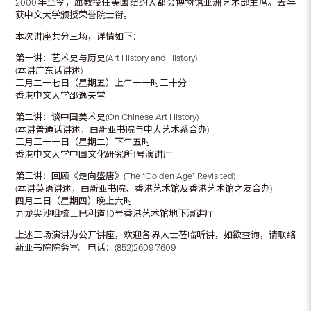
2000年至今，屈教授任美国纽约大都会博物馆亚洲艺术部主席。去年
获中文大学颁授荣誉院士衔。
本次讲座共分三场，详情如下：
第一讲：艺术史与历史(Art History and History)
(本讲广东话讲述)
三月二十七日（星期五）上午十一时三十分
香港中文大学邵逸夫堂
第二讲：谈中国美术史(On Chinese Art History)
(本讲普通话讲述，由新亚书院与中大艺术系合办)
三月三十一日（星期二）下午五时
香港中文大学中国文化研究所1号演讲厅
第三讲：回顾《走向盛唐》(The “Golden Age” Revisited)
(本讲英语讲述，由新亚书院、香港艺术馆及香港艺术馆之友合办)
四月二日（星期四）晚上六时
九龙尖沙咀梳士巴利道10号香港艺术馆地下演讲厅
上述三场演讲为公开讲座，欢迎各界人士莅临听讲，如欲查询，请联络
新亚书院院务室。电话：(852)2609 7609