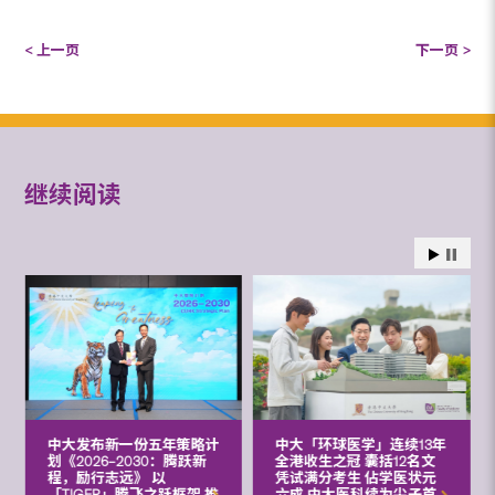
< 上一页
下一页 >
继续阅读
中大发布新一份五年策略计
中大「环球医学」连续13年
划《2026‒2030：腾跃新
全港收生之冠 囊括12名文
程，励行志远》 以
凭试满分考生 佔学医状元
「TIGER」腾飞之跃框架 推
六成 中大医科续为尖子首