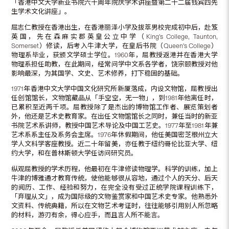
「香港中文大学新亚书院六十周年院庆学术讲座暨第二十二届钱宾四先
生学术文化讲座」。
屈志仁教授在香港出生，在香港丽泽小学及拔萃男校完成初中后，赴笈
英国，先在森麻实郡英皇公立中学（King's College, Taunton,
Somerset）修读，后考入牛津大学，在皇后书院（Queen's College）
物理系毕业，获颁文学硕士学位。1960年，屈教授返港并在香港大学
物理系担任助教，在此期间，经常问学中文系各学者，饶宗颐教授对他
影响最深，为其国学、文史、艺术修养，打下稳固的基础。
1971年香港中文大学中国文化研究所新厦落成，内设文物馆，屈教授出
任创馆馆长，文物馆藏品从「手空空，无一物」，到1981年他离任时，
已累积至近两千项。屈教授除了是杰出的博物馆工作者、展览策划者
外，他还是艺术史教育家。在出任文物馆馆长之同时，兼任当时的新亚
书院艺术系讲师，教授中国艺术导论及中国工艺史。1977年至1981年兼
艺术系系主任及系务会主席。1976年休假期间，他任美国密芝根州立大
学人文科学客座教授。近二十年留美，亦任教于纽约哥伦比亚大学、纽
约大学，和在普林斯顿大学任访问研究员。
纵观屈教授的学术历程，他最初在牛津修读物理学。科学的训练，加上
牛津的博雅通才教育传统，使他能够很从容地，通过个人的天分、后天
的阅历、工作、经验和努力，在完全没有受过正统学院课程训练下，
「弃理从文」，成为国际级的文物鉴赏家和中国艺术史专家。他熟悉外
文资料、传统典籍，所以在文物艺术考证时，往往能够引用别人所忽略
的材料，游刃有余，得心应手，而且言人所不能言。