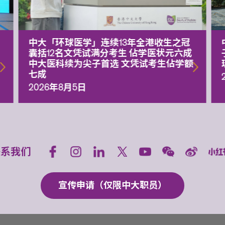
中大「环球医学」连续13年全港收生之冠
囊括12名文凭试满分考生 佔学医状元六成
中大医科续为尖子首选 文凭试考生佔学额
七成
2026年8月5日
联系我们
宣传申请（仅限中大职员）