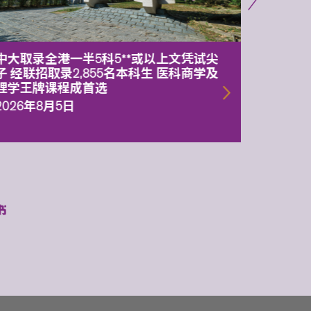
中大取录全港一半5科5**或以上文凭试尖
中大委
子 经联招取录2,855名本科生 医科商学及
理副校
理学王牌课程成首选
2026年
2026年8月5日