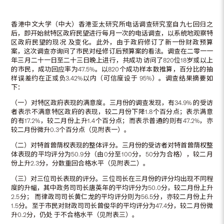
香港中文大学（中大）香港亚太研究所电话调查研究室自九七回归之
后，即开始就特区政府民望进行每月一次的电话调查，以系统地观察特
区政府民望的现况 及变化。此外，由于政府修订了新一份财政预算
案，这次调查亦询问了市民对经修订后预算案的看法。调查在二零一一
年三月二十一日至二十三日晚上进行，共成功 访问了820位18岁或以上
的市民，成功回应率为47.5%。以820个成功样本数推算，百分比的抽
样误差约在正或负3.42%以内（可信度设于 95%）。调查结果摘要如
下：
（一）对特区政府表现的满意度。三月份的调查发现，有34.9% 的受访
者表示不满意特区政府的表现，较二月份下降1.8个百分点；表示满意
的有17.2%，较二月份上升1.4个百分点；而表示普通的则有47.2%，亦
较二月份微升0.3个百分点（见附表一）。
（二）对特首曾荫权表现的整体评分。三月份的受访者对特首曾荫权整
体表现的平均评分为50.9分（由0分至100分，50分为合格），较二月
份上升2.3分，分数重回合格水平（见附表二）。
（三）对三位司长表现的评分。三位司长在三月份的评分均出现不同程
度的升幅，其中政务司司长唐英年的平均评分为50.0分，较二月份上升
2.5分； 而律政司司长黄仁龙的平均评分则为56.5分，亦较二月份上升
1.5分。至于市民对财政司司长曾俊华的平均评分为47.4分，较二月份微
升0.2分，仍处 于不合格水平（见附表三）。