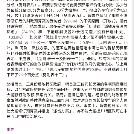
分点（见附表八）。若要求受访者将此份预算案评价化为分数（以0分
为最低分至100分为最高分，50分为合格） 时，得出的平均评分为52.1
分，较上月刚发表时上升5.2分（见附表九）。调查亦追问了那些不满
意修订后的财政预算案的受访者（29.0%）的不满原因 （开放式，没有
预设答案），结果发现，最多受访者提及的是「乱派钱／派钱没有深思
熟虑」（34.0%）和「不能够解决各种长远问题／没有长远计 划」
（33.6%），其次是「派钱非针对有需要人士／帮不到有需要人士」
（21.0%）及「不公平／有些人没有份」（10.5%）（见附表十）。此
外，当 问及「派钱方案」的范围应否包括居港未满七年的新移民和那
些已移民并长期定居外国的香港永久性居民时，分别有62.8%和68.5%
表示「不应该」（见附 表十一及附表十二）。最后，只有21.1%的受访
者表示经修订的财政预算案增加了他们对特区政府的管治信心，较上月
刚发表时上升了1.7%，但表示没有增 加的仍高达70.6%，不过就较上月
下降了2.2个百分点（见附表十三）。
总括而言，三月份反映特区政府、特首及三位司长民望的各项满意度指
标，以至对政府的信任度均全面回升，这很大可能与财政司司长曾俊华
大幅修订财政预 算案有关。然而，值得注意的是，经修订的财政预算
案虽然对政府整体满意度有正面作用，惟对财政司司长曾俊华的个人民
望却帮助不大，市民对其评分仍然不合 格。事实上，调查也显示，即
使大幅修订预算案并推出「派钱方案」，亦不能大幅提升特区政府在市
民心目中的管治信心。
附件