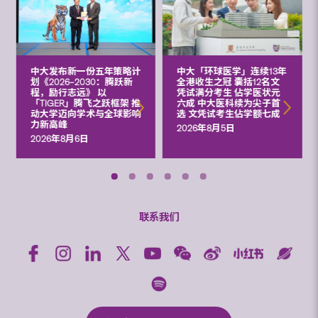
中大发布新一份五年策略计
中大「环球医学」连续13年
划《2026‒2030：腾跃新
全港收生之冠 囊括12名文
程，励行志远》 以
凭试满分考生 佔学医状元
「TIGER」腾飞之跃框架 推
六成 中大医科续为尖子首
动大学迈向学术与全球影响
选 文凭试考生佔学额七成
力新高峰
2026年8月5日
2026年8月6日
联系我们