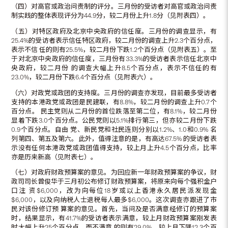
（四）对高官或政治问责制的评分。三月份的受访者对高官或政治问责
制实践的整体表现评分为44.9分，较二月份上升1.8分（见附表四）。
（五）对特区政府及北京中央政府的信任度。三月份的调查显示，有
25.4%的受访者表示信任特区政府，较二月份的调查上升2.3个百分点，
表示不信 任的则有25.5%，较二月份下跌1.2个百分点（见附表五）。至
于对北京中央政府的信任度，三月份有33.3%的受访者表示信任北京中
央政府，较二月份 的调查大幅上升8.5个百分点，表示不信任的有
23.0%，较二月份下跌6.4个百分点（见附表六）。
（六）对政党或政团的支持度。三月份的调查亦发现，目前最多受访者
支持的本港政党或政团是民建联，有8.8%，较二月份的调查上升0.7个
百分点。 民主党则从二月份的首位跌落至第二位，有8.1%，较二月份
显着下跌3.0个百分点。公民党则以5.1%排行第三，但亦较二月份下跌
0.9个百分点。自由 党、新民党和社民连则分别以1.2%、1.0和0.9% 名
列第四、第五及第六。此外，值得注意的是，有高达67.5% 的受访者表
示没有任何本港政党或政团值得支持，较上月上升4.5个百分点，比率
亦是历来新高（见附表七）。
（七）对政府财政预算案的意见。为回应新一年财政预算案的争议，财
政司司长曾俊华于三月初公布修订财政预算案，将原来向每个强积金户
口注 资$6,000，改为向每位18岁或以上香港永久居民派发现金
$6,000，以及向纳税人士退税每人最多$6,000。这次调查亦跟进了市
民对该份修订预 算案的意见。首先，当问及是否满意经修订的预算案
时，结果显示，有41.7%的受访者表示满意，较上月财政预算案刚发表
时大幅上升25个百分点，而不满意 的则有29.0%，较上月下降12.3个百