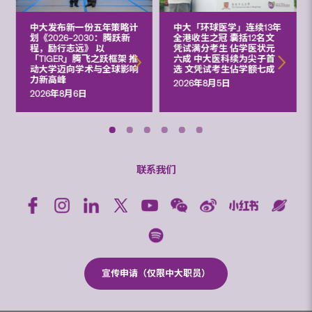
中大发布新一份五年策略计
中大「环球医学」连续13年
划《2026‒2030：腾跃新
全港收生之冠 囊括12名文
程，励行志远》 以
凭试满分考生 佔学医状元
「TIGER」腾飞之跃框架 推
六成 中大医科续为尖子首
动大学迈向学术与全球影响
选 文凭试考生佔学额七成
力新高峰
2026年8月5日
2026年8月6日
联系我们
宣传申请（仅限中大职员）