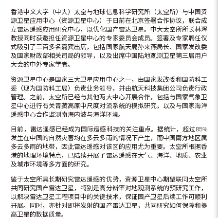
香港中文大学（中大）太空与地球信息科学研究所（太空所）与中国资
源卫星应用中心（资源卫星中心）于日前在北京签署合作协议，联合成
立雷达遥感应用研究中心，以优化国产雷达卫星。中大太空所所长林珲
教授同时获邀担任资源卫星中心的专家委员会成员。签署及专家聘任仪
式吸引了三百多名嘉宾出席，包括国家航天局孙来燕局长、国家发改委
及国家财政部相关司局的领导，以及出席中国陆地观测卫星第三届用户
大会的中外专家学者。
资源卫星中心是国家三大卫星应用中心之一，由国家发改委和国防科工
委（现为国防科工局）负责业务领导，并由航天科技集团公司负责行政
管理。之前，太空所已经与其他两大中心开展合作，包括与国家气象卫
星中心进行有关青藏高原中尺度对流系统的模拟研究，以及与国家海洋
遥感中心合作监测南海内波与海洋环境。
目前，雷达遥感已经成为国际遥感科技的关注重点。据统计，超过85%
发生在中国的自然灾害均在多云多雨的情况下产生，而中国南方地区属
多云多雨的地带，因此雷达遥感对该区的应用尤为重要。太空所根据香
港的地理环境特点，已陆续开展了雷达遥感在大气、海洋、地质、农业
及城市环境等多方面的研究。
鉴于太空所具长期研究雷达遥感的优势，资源卫星中心期望联同太空所
共同研究国产雷达卫星，特别是高分辨率对地观测系统的预研究工作，
以解决雷达卫星工程项目中的关键技术，保证国产卫星后续工作可顺利
开展。同时，亦针对即将发射的国产雷达卫星，共同研究如何保障和提
高卫星的数据质量。