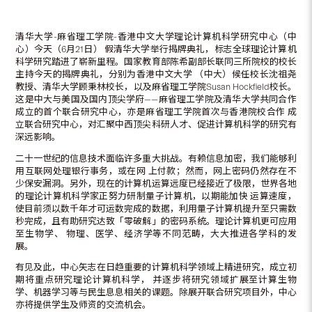
清华大学-麻省理工学院-香港中文大学理论计算机科学研究中心（中
心）今天（6月21日） 假清华大学举行揭牌典礼，标志全球理论计算机
科学研究踏进了崭新里程。国家教育部陈希副部长联同三所院校的校长
主持今天的揭牌典礼，分别为香港中文大学 （中大）候任校长沈祖尧
教授、清华大学顾秉林校长，以及麻省理工学院Susan Hockfield校长。
这是中大与美国及国内顶尖学府——麻省理工学院及清华大学共同合作
成立的首个联合研究中心，亦是麻省理工学院首次与香港院校合作 成
立联合研究中心，对汇聚中西顶尖科研人才、促进计算机科学的研究有
深远影响。
二十一世纪的信息技术面临许多重大挑战。有赖信息加密，我们能够利
用互联网处理银行事务，或在网 上付款；然而，网上密码仍然存在不
少保安漏洞。另外，现在的计算机运算远度已经接近了极限，世界各地
的理论计算机科学家正努力研制量子计算机，以期能加快 运算速度，
使目前须以数千年才可运数完成的数据，利用量子计算机提升至只需数
秒完成，且有助研究达致「零破解」的密码系统。理论计算机更可应用
至生物学、 物理、医学、经济学等不同范畴，大大推进各学科的发
展。
有见及此，中心矢志在日趋重要的计算机科学领域上精进研究，成立初
期将重点研究理论计算机科学， 并逐步将研究领域扩展至计算生物
学、机器学习等与民生息息相关的课题。除展开联合研究项目外，中心
亦将提供学生及师资的交流机会。