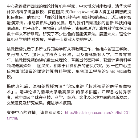
中心邀得蜚声国际的理论计算机科学家，中大博文讲座教授、清华大学
计算机科学讲座教授、首位图灵 奖(Turing Award)华人得主姚期智教授
担任主任。他表示：「理论计算机科学是电脑科技的基础，透过研究智
能演算法，推动资讯科技的发展。现时我们日常接触的创新 科技如电
脑动画、电子商务、生物资讯系统等，皆有赖理论计算机科学家在过去
数十年来不断耕耘，研究了不少出色的智能演算法。展望未来，理论计
算机科学的持 续发展，将进一步贡献人类的生活。」
姚教授曾先后于多所世界顶尖学府从事教研工作，包括麻省理工学院、
史丹褔大学、加州大学柏克莱分 校，以及普林斯顿大学。二零零零
年，姚教授凭藉伪随机数生成理论，革新当代密码学，获颁计算机科学
领域最高殊荣——图灵奖，相等于计算机界的诺贝尔奖。另 一位中心主
任为国际知名的理论计算机科学家、麻省理工学院的Silvio Micali教
授。
揭牌典礼后，沈祖尧教授为清华论坛主讲「超越视觉的医学影像技
术」。清华论坛为清华大学最高层次 的学术讲座，汇聚各地优秀学
者，就中国及全球在科技、科学、经济、文化及环境方面的最新发展，
交流意见及研究成果，促进学术氛围。
有关中心的详情，请参阅网页：
http://itcs.tsinghua.edu.cn/zh/list-201-
1.html
。