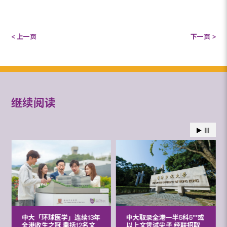
< 上一页
下一页 >
继续阅读
中大「环球医学」连续13年
中大取录全港一半5科5**或
全港收生之冠 囊括12名文
以上文凭试尖子 经联招取