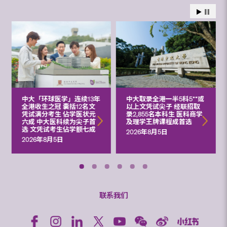
中大「环球医学」连续13年
中大取录全港一半5科5**或
全港收生之冠 囊括12名文
以上文凭试尖子 经联招取
凭试满分考生 佔学医状元
录2,855名本科生 医科商学
六成 中大医科续为尖子首
及理学王牌课程成首选
选 文凭试考生佔学额七成
2026年8月5日
2026年8月5日
联系我们