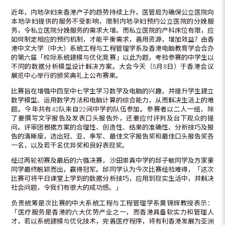
近年，内地孕妇来香港产子的趋势持续上升，医管局为确保公立医院向
本地孕妇提供的服务不受影响，限制内地孕妇预约公立医院的分娩服
务，令私立医院分娩服务的需求大增。而私立医院的产科床位有限，应
如何制定相应的预约机制，才能平衡需求，善用资源，增加效益？由香
港中文大学（中大）系统工程与工程管理学系及香港电脑教育学会合办
的第六届「校际系统建模与优化竞赛」以此为题，考验参赛的中学生以
不同的数据分析模型设计解决方案。大会今天（5月8日）于香港会议
展览中心举行的颁奖典礼上公布赛果。
比赛旨在增强中四至中七学生学习数学及电脑的兴趣，并提升学生建立
数学模型、运用数学方法和电脑计算的综合能力，从而解决生活上的难
题。今年共有42队来自22间中学的队伍参加。参赛者以二人一组，除
了要撰写文字报告及发表口头报告外，还要应付评判及台下观众的提
问。评审团根据方案的合理性、创造性、结果的准确性、分析技巧及报
告的清晰度，选出冠、亚、季军、最佳文字报告奖和最佳口头报告奖各
一名，以及若干名优异奖和良好表现奖。
经过两轮初赛及最后的六强决赛，沙田崇真中学的邱子敏同学及方家豪
同学最终脱颖而出，赢得冠军。邱同学认为今次比赛经验难得，「这次
比赛可将平日课堂上学到的数据分析技巧，应用到现实生活中，并解决
社会问题，令我们有很大的成功感。」
负责统筹是次比赛的中大系统工程与工程管理学系黄锦辉教授表示：
「医疗服务是香港的六大优势产业之一，而香港具备软实力和管理人
才，若以系统建模与优化技术，完善医疗程序，将有利香港发展为亚洲