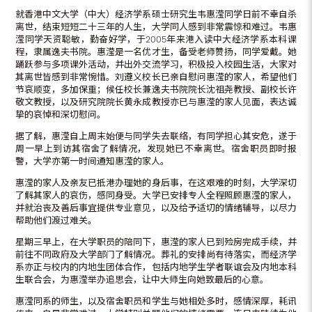
就香港中文大学（中大）经济学系硕士研究生韦惠滢同学日前不幸自杀
离世，结束短短二十三年的人生，大学同人感到非常震惊和难过。韦惠
滢同学天资聪敏，勤奋好学，于2005年来港入读中大经济学系本科课
程，隶属逸夫书院。惠滢是一名优才生，备受老师赞扬，同学爱戴。她
踊跃参与多项课外活动，并出外交流学习，积极投入校园生活，大家对
其离世皆感到非常惋惜。刘遵义校长已亲自慰问惠滢的家人，希望他们
节哀顺变，多加保重；候任校长兼逸夫书院院长沈祖尧教授、副校长许
敬文教授，以及研究院院长黄永成教授亦已与惠滢的家人见面，表达诚
挚的哀悼和深切慰问。
据了解，惠滢自上周末始便与同学失去联络，有同学担心其安危，遂于
周一早上到访其宿舍了解情况，发现她已不幸离世。宿舍职员即时报
警，大学亦第一时间通知惠滢的家人。
惠滢的家人及亲友已抵港办理她的身后事，在这艰难的时刻，大学深切
了解其家人的哀伤，感同身受。大学已安排专人全程照顾惠滢的家人，
并就治丧及善后事宜提供专业意见，以及给予适切的情绪辅导，以尽力
帮助他们渡过难关。
星期三早上，在大学职员的陪同下，惠滢的家人已到殓房完成手续，并
前往不同政府及大学部门了解情况。葬礼的安排尚有待落实，而经济学
系亦正与校内的内地生团体合作，包括内地学生学者联谊会及内地本科
生联合会，为惠滢举办追思会，让中大师生向她致最后的心意。
惠滢同系的师生，以及宿舍职员和学生与她相处多时，感情深厚，耗讯