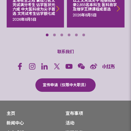
全港收生之冠 囊括12名文
以上文凭试尖子 经联招取
凭试满分考生 佔学医状元
录2,855名本科生 医科商学
六成 中大医科续为尖子首
及理学王牌课程成首选
选 文凭试考生佔学额七成
2026年8月5日
2026年8月5日
联系我们
宣传申请（仅限中大职员）
主页
宣布事项
新闻中心
活动