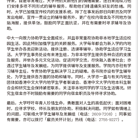
传来，自是非常难过，大学特别关顾他们的情绪需要，连日来陆续为他
们安排多项不同形式的辅导服务，帮助他们排遣痛失好友的愁绪。同
时，大学已加强宣传校内的支援系统，除了在事发后即日向职员及同学
发出电邮，宣传一贯设立的辅导服务外，更广在校内宿舍及不同地方张
贴海报，提供单张，鼓励同学正面抗逆，并在有需要时寻求辅导及协
助。
中大一向致力协助学生全面成长，并且非常重视协助非本地学生适应校
园生活，因此特别加强学生的关顾服务。大学每年都会为新入学的内地
学生举办各类迎新活动，提供注册、选课等辅导，协助学生适应学习生
活。大学学生事务处设有来港生组，为非本地学生提供各种合适的支援
及服务，并举办多元文化活动，促进同学交流，尽快融入香港社会；亦
透过学生辅导及发展组，为同学提供辅导及支援服务。学院内亦驻有学
习辅导主任，专责协助学生解决学习上的疑难。各书院亦设有学生辅导
处，为学生提供各方面的协助和辅导。同时，大学亦一直与有关内地生
团体如香港中文大学内地学生学者联谊会、香港中文大学内地本科生联
合会和研究生会保持紧密联系，关注非本地同学的学习及生活情况。研
究生宿舍亦不时鼓励有需要的同学向宿舍职员及导师寻求协助。
最后，大学呼吁年青人珍惜生命，勇敢面对人生的高低起伏；面对困难
时，应寻求学校、师长及朋友的协助，积极解决问题。同学如有情绪上
的问题，可联络大学学生辅导及发展组（电话：2609-7208）；同事如
有需要，亦可以拨打「雇员关怀计划」热线（电话：2755-9227）。