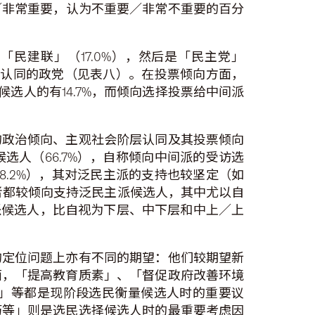
重要／非常重要，认为不重要／非常不重要的百分
民建联」（17.0%），然后是「民主党」
以说出认同的政党（见表八）。在投票倾向方面，
选人的有14.7%，而倾向选择投票给中间派
的政治倾向、主观社会阶层认同及其投票倾向
人（66.7%），自称倾向中间派的受访选
.2%），其对泛民主派的支持也较坚定（如
同者都较倾向支持泛民主派候选人，其中尤以自
主派候选人，比自视为下层、中下层和中上／上
的定位问题上亦有不同的期望：他们较期望新
面，「提高教育质素」、「督促政府改善环境
」等都是现阶段选民衡量候选人时的重要议
历等」则是选民选择候选人时的最重要考虑因