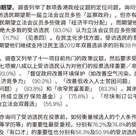
的期望。
调查列举了数项香港政经议题的定位问题，询问
受访选民期望新一届立法会议员多些「监察政府」，但亦有3
访选民期望立法会议员多些强调「经济平均分配」，而期望他
绝大多数的受访选民（83.0%）认为立法会议员应多些
11.7%）（见表四）。在民主化步伐方面，受访选民的意
他们继续支持泛民主派2012年双普选诉求的则有39.1
。
调查又列举了十一项目前热门的政策议题，然后要求
七项被八成以上受访选民认为对他们的投票选择重要／
3.0%）、「督促政府改善环境保护（如改善空气污染、废
竞争力」（90.2%）、「改善低收入人士贫困问题」（90
题）」（83.8%）和「收窄贫富差距」（83.3%）。
成立医疗保险基金）」（75.6%）、「尽快制订公平
及立法会双普选」（55.9%）。
亦询问了受访选民在投票前，如何衡量候选人的个人条
学历等」的重要性最受重视，分别有76.2%及74.8%
「有口才」的重要性也分别有56.3%及50.9%的受访选