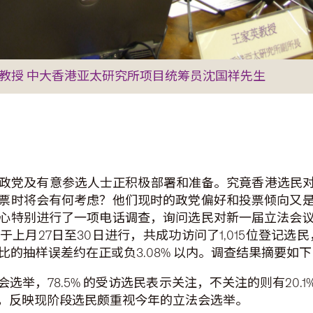
教授 中大香港亚太研究所项目统筹员沈国祥先生
各政党及有意参选人士正积极部署和准备。究竟香港选民
票时将会有何考虑？他们现时的政党偏好和投票倾向又
心特别进行了一项电话调查，询问选民对新一届立法会
27日至30日进行，共成功访问了1,015位登记选民，回
5%，百份比的抽样误差约在正或负3.08% 以内。调查结果摘要如
会选举，78.5% 的受访选民表示关注，不关注的则有20
，反映现阶段选民颇重视今年的立法会选举。