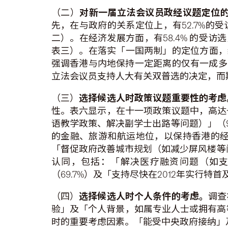
（二）
对新一届立法会议员政经议题定位
先，在与政府的关系定位上，有52.7%的
二）。在经济发展方面，有58.4% 的受
表三）。在落实「一国两制」的定位方面，
强调香港与内地保持一定距离的仅有一成多（
立法会议员支持人大有关双普选的决定，而期望
（三）
选择候选人时政策议题重要性的考虑
性。表六显示，在十一项政策议题中，高达
语教学政策、解决副学士出路等问题）」（9
的金融、旅游和航运地位，以保持香港的经济
「督促政府改善城市规划（如减少屏风楼等问
认同，包括：「解决医疗融资问题（如支持
（69.7%）及「支持尽快在2012年实行特首
（四）
选择候选人时个人条件的考虑。
调查
验」及「个人背景，如属专业人士或拥有高等
时的重要考虑因素。「能受中央政府接纳」及