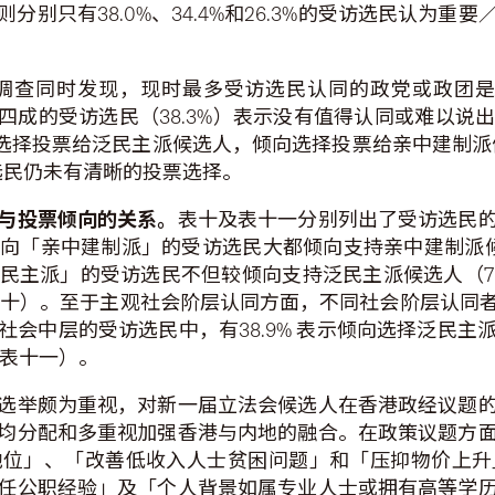
别只有38.0%、34.4%和26.3%的受访选民认为
调查同时发现，现时最多受访选民认同的政党或政团是「
也有近四成的受访选民（38.3%）表示没有值得认同或难
倾向选择投票给泛民主派候选人，倾向选择投票给亲中建制派候
 的选民仍未有清晰的投票选择。
与投票倾向的关系。
表十及表十一分别列出了受访选民
向「亲中建制派」的受访选民大都倾向支持亲中建制派候选
民主派」的受访选民不但较倾向支持泛民主派候选人（78
见表十）。至于主观社会阶层认同方面，不同社会阶层认
会中层的受访选民中，有38.9% 表示倾向选择泛民
（见表十一）。
选举颇为重视，对新一届立法会候选人在香港政经议题
均分配和多重视加强香港与内地的融合。在政策议题方
地位」、「改善低收入人士贫困问题」和「压抑物价上升
任公职经验」及「个人背景如属专业人士或拥有高等学