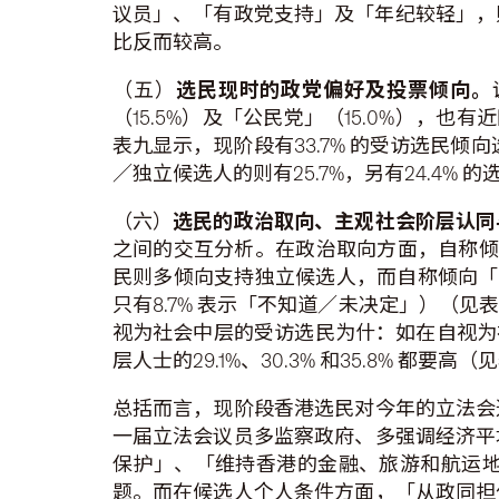
议员」、「有政党支持」及「年纪较轻」，则分
比反而较高。
（五）
选民现时的政党偏好及投票倾向。
（15.5%）及「公民党」（15.0%），
表九显示，现阶段有33.7% 的受访选民
／独立候选人的则有25.7%，另有24.4%
（六）
选民的政治取向、主观社会阶层认同
之间的交互分析。在政治取向方面，自称倾
民则多倾向支持独立候选人，而自称倾向「
只有8.7% 表示「不知道／未决定」）（
视为社会中层的受访选民为什：如在自视为社
层人士的29.1%、30.3% 和35.8% 都要高
总括而言，现阶段香港选民对今年的立法会
一届立法会议员多监察政府、多强调经济平
保护」、「维持香港的金融、旅游和航运
题。而在候选人个人条件方面，「从政同担