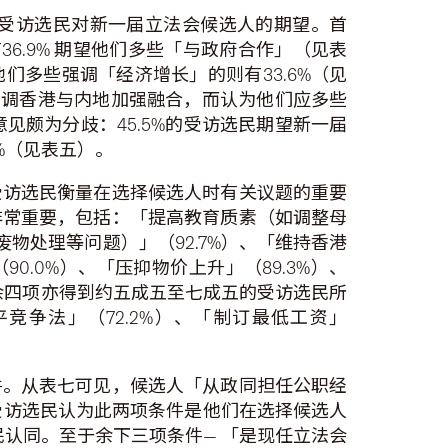
受访选民对新一届立法会候选人的期望。首
6.9% 期望他们多些「与政府合作」（见表
们多些强调「经济增长」的则有33.6%（见
强调香港与内地加强融合，而认为他们应多些
见颇为分歧：45.5%的受访选民期望新一届
%（见表五）。
受访选民衡量在选择候选人时有关议题的重要
非常重要，包括：「提高教育质素（如调整母
物处理等问题）」（92.7%）、「维持香港
.0%）、「压抑物价上升」（89.3%）、
其余四项亦得到约五成五至七成五的受访选民所
竞争法」（72.2%）、「制订最低工资」
件。从表七可见，候选人「从政同担任公职经
的受访选民认为此两项条件是他们在选择候选人
民认同。至于余下三项条件— 「是现任立法会