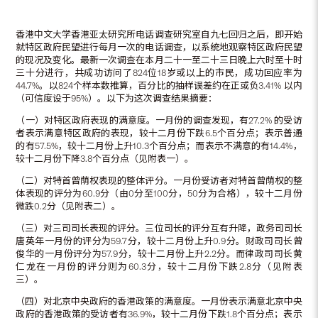
香港中文大学香港亚太研究所电话调查研究室自九七回归之后，即开始
就特区政府民望进行每月一次的电话调查，以系统地观察特区政府民望
的现况及变化。最新一次调查在本月二十一至二十三日晚上六时至十时
三十分进行，共成功访问了824位18岁或以上的市民，成功回应率为
44.7%。以824个样本数推算，百分比的抽样误差约在正或负3.41% 以内
（可信度设于95%）。以下为这次调查结果摘要：
（一）对特区政府表现的满意度。一月份的调查发现，有27.2% 的受访
者表示满意特区政府的表现，较十二月份下跌6.5个百分点；表示普通
的有57.5%，较十二月份上升10.3个百分点；而表示不满意的有14.4%，
较十二月份下降3.8个百分点（见附表一）。
（二）对特首曾荫权表现的整体评分。一月份受访者对特首曾荫权的整
体表现的评分为60.9分（由0分至100分，50分为合格），较十二月份
微跌0.2分（见附表二）。
（三）对三司司长表现的评分。三位司长的评分互有升降，政务司司长
唐英年一月份的评分为59.7分，较十二月份上升0.9分。财政司司长曾
俊华的一月份评分为57.9分，较十二月份上升2.2分。而律政司司长黄
仁龙在一月份的评分则为60.3分，较十二月份下跌2.8分（见附表
三）。
（四）对北京中央政府的香港政策的满意度。一月份表示满意北京中央
政府的香港政策的受访者有36.9%，较十二月份下跌1.8个百分点；表示