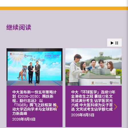
继续阅读
中大发布新一份五年策略计
中大「环球医学」连续13年
划《2026‒2030：腾跃新
全港收生之冠 囊括12名文
程，励行志远》 以
凭试满分考生 佔学医状元
「TIGER」腾飞之跃框架 推
六成 中大医科续为尖子首
动大学迈向学术与全球影响
选 文凭试考生佔学额七成
力新高峰
2026年8月5日
2026年8月6日