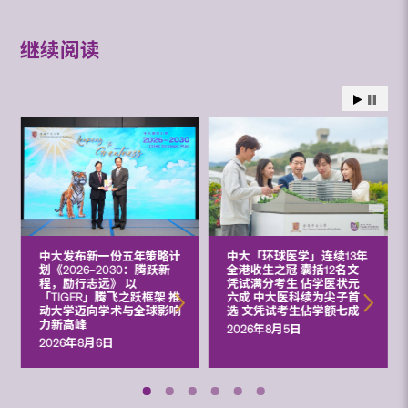
继续阅读
中大发布新一份五年策略计
中大「环球医学」连续13年
划《2026‒2030：腾跃新
全港收生之冠 囊括12名文
程，励行志远》 以
凭试满分考生 佔学医状元
「TIGER」腾飞之跃框架 推
六成 中大医科续为尖子首
动大学迈向学术与全球影响
选 文凭试考生佔学额七成
力新高峰
2026年8月5日
2026年8月6日