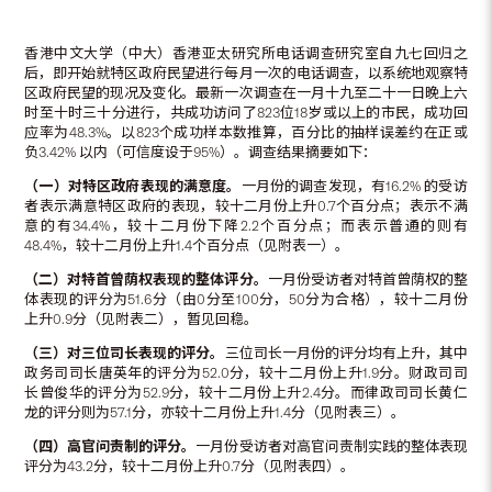
香港中文大学（中大）香港亚太研究所电话调查研究室自九七回归之
后，即开始就特区政府民望进行每月一次的电话调查，以系统地观察特
区政府民望的现况及变化。最新一次调查在一月十九至二十一日晚上六
时至十时三十分进行，共成功访问了823位18岁或以上的市民，成功回
应率为48.3%。以823个成功样本数推算，百分比的抽样误差约在正或
负3.42% 以内（可信度设于95%）。调查结果摘要如下：
（一）对特区政府表现的满意度。
一月份的调查发现，有16.2% 的受访
者表示满意特区政府的表现，较十二月份上升0.7个百分点；表示不满
意的有34.4%，较十二月份下降2.2个百分点；而表示普通的则有
48.4%，较十二月份上升1.4个百分点（见附表一）。
（二）对特首曾荫权表现的整体评分。
一月份受访者对特首曾荫权的整
体表现的评分为51.6分（由0分至100分，50分为合格），较十二月份
上升0.9分（见附表二），暂见回稳。
（三）对三位司长表现的评分。
三位司长一月份的评分均有上升，其中
政务司司长唐英年的评分为52.0分，较十二月份上升1.9分。财政司司
长曾俊华的评分为52.9分，较十二月份上升2.4分。而律政司司长黄仁
龙的评分则为57.1分，亦较十二月份上升1.4分（见附表三）。
（四）高官问责制的评分。
一月份受访者对高官问责制实践的整体表现
评分为43.2分，较十二月份上升0.7分（见附表四）。