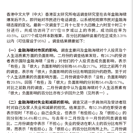
香港中文大学（中大）香港亚太研究所电话调查研究室在去年金融海啸
爆发后不久，即开始对市民进行电话调查，以系统地观察市民对金融海
啸态度的变化。最新一次调查于二月十七至十九日晚上六时至十时三十
分进行，共成功访问了877位18岁或以上的市民，成功回应率为
49.5%。以877个成功样本数推算，百分比的抽样误差约在正或负3.31%
以内（可信度设于95%）。调查结果摘要如下：
（一）金融海啸对市民的影响。
调查主要问及金融海啸对个人投资及个
人生活质素方面的负面影响。二月份的调查结果发现，有24.2%的受访
者表示国际金融海啸「没有」对他们的个人投资造成负面影响，表示
「有些」及「很大」负面影响的分别有44.4%及21.7%。对比之前两个月
的调查，表示有「很大」负面影响的百分比有明显回升的趋势。至于对
个人生活质素的负面影响方面，二月份调查中表示「没有」负面影响的
有29.5%，回答「有些」及「很大」负面影响的分别有54.4%及15.7%。
对比之前数月的调查，二月份调查中认为金融海啸对个人生活质素有
「很大」负面影响的百分比亦有少许回升之势（见附表一）。
（二）金融海啸对失业和减薪的影响。
调查又进一步具体问及受访者现
时对自己及家人失业和减薪的担忧。结果显示，有52.3%的在职受访者
表示现时「不担心」自己会失业，但表示「有些担心」及「很担心」的
则分别有34.4%和12.8%。与去年十二月份及十一月份的同类调查相
比，二月份调查中表示「不担心」失业的受访在职人士的百分比有所下
降，而表示「有些担心」及「很担心」的百分比则有所上升。二月份调