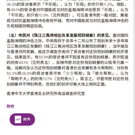
36.3%的受访者表示「不乐观」，认为「乐观」的亦只有11.2%。相反，
有49.1%的受访者对中国能成功对抗金融海啸冲击感到「乐观」，认为
「不乐观」的只有10.9%（见附表四）。可见香港市民一般对欧、美能
成功对抗金融海啸冲击抱有怀疑，而对中国能成功对抗金融海啸冲击的
乐观程度则明显较高。
（五）市民对《珠江三角洲地区改革发展规划纲要》的意见。
面对国际
金融海啸的冲击之际，中央政府于去年十二月公布了规划未来十多年珠
江三角洲地区发展的《珠江三角洲地区改革发展规划纲要》，当中提及
与香港共同发展，故这次调查亦询问了受访者对这份规划纲要的初步意
见。结果显示，有55.9%的受访者并不知道有这份规划纲要，表示知道
的则有44.1%（见附表五），反映市民对这份规划纲要的认知率只属一
般。当被问及认为这份规划纲要对香港长远发展有多大帮助时，分别有
50.2%和26.5%的受访者表示有「少少帮助」及「很大帮助」，认为
「帮助不大」的则有13.7%（见附表六）。简言之，尽管市民对这份规
划纲要并不特别熟悉，但他们的初步印象大体上倾向正面。
香港中文大学香港亚太研究所电话调查研究室
附件
附件