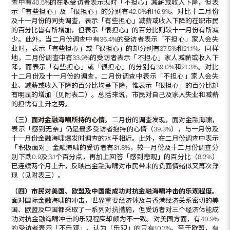
查中有40.5%的在职受访者表示现时「不担心」减薪或收入下降，但表
示「有些担心」及「很担心」的分别有42.0%和16.9%。对比十二月份
及十一月份的同类调查，表示「有些担心」减薪或收入下降的在职市民
的百分比皆有所增加，但表示「很担心」的百分比则较十一月份有所减
少。此外，当二月份调查中有36.4%的受访者表示「不担心」家人会失
业时，表示「有些担心」或「很担心」的却分别有37.5%和21.1%。同样
地，二月份调查中有33.9%的受访者表示「不担心」家人减薪或收入下
降，而表示「有些担心」或「很担心」的分别有39.0%和21.3%。对比
十二月份及十一月份的调查，二月份调查中表示「不担心」家人会失
业、减薪或收入下降的百分比均呈下降，惟表示「很担心」的百分比却
有明显的增加（见附表二）。总括来说，市民对自己及家人失业和减薪
的担忧有上升之势。
（三）面对金融海啸所持的心情。
二月份的调查发现，面对金融海啸，
表示「感到无奈」仍是最多受访者抱持的心情（39.3%），与一月份及
十一月份金融海啸爆发时调查的水平相近。此外，在二月份调查中表示
「积极面对」金融海啸的受访者有31.8%，较一月份及十二月份调查分
别下跌0.9及3.1个百分点，再加上回答「感到悲观」的百分比（8.2%）
已连续两个月上升，反映出金融海啸对市民带来的负面情绪似又再次浮
现（见附表三）。
（四）市民对美国、欧盟及中国能成功对抗金融海啸冲击的乐观程度。
面对国际金融海啸的冲击，世界重要经济体及与香港经济关系密切的美
国、欧盟及中国都采取了一系列对抗措施，但受访者对三个经济体能成
功对抗金融海啸冲击的乐观程度却颇为不一致。对美国方面，有40.9%
的受访者表示「不乐观」，认为「乐观」的只有10.7%。至于欧盟，有