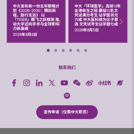
中大发布新一份五年策略计
中大「环球医学」连续13年
划《2026‒2030：腾跃新
全港收生之冠 囊括12名文
程，励行志远》 以
凭试满分考生 佔学医状元
「TIGER」腾飞之跃框架 推
六成 中大医科续为尖子首
动大学迈向学术与全球影响
选 文凭试考生佔学额七成
力新高峰
2026年8月5日
2026年8月6日
联系我们
宣传申请（仅限中大职员）