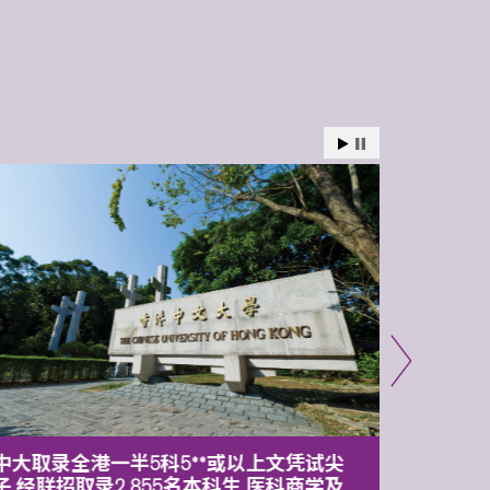
中大取录全港一半5科5**或以上文凭试尖
中大委
子 经联招取录2,855名本科生 医科商学及
理副校