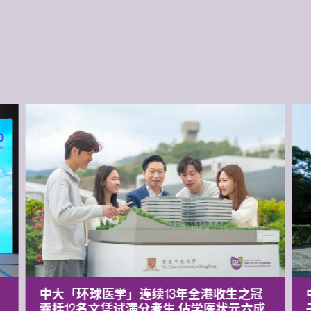
中大「环球医学」连续13年全港收生之冠
囊括12名文凭试满分考生 佔学医状元六成