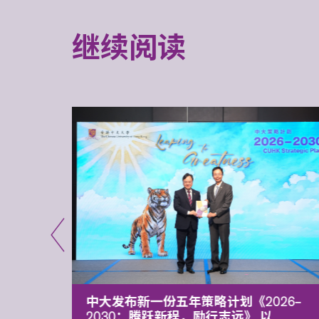
继续阅读
能力 有
中大发布新一份五年策略计划《2026‒
污染
2030：腾跃新程，励行志远》 以