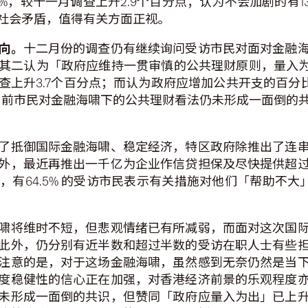
%，较十一月调查上升2.9个百分点；认为不会加剧的有13
社会矛盾，值得有关方面正视。
向。
十二月份的调查仍有继续询问受访市民对面对金融
二认为「政府应维持一贯审慎的公共理财原则，量入为出
上升3.7个百分点；而认为政府应增加公共开支的百分比
，目前市民对金融海啸下的公共理财看法仍未形成一面倒的
了抵御国际金融海啸、稳定经济，特区政府除推出了连
外，最近再推出一千亿为企业作信贷担保及尽快提供超
有64.5% 的受访市民表示有关措施对他们「帮助不大」
啸将维时不短，但悲观情绪已有所减弱，而面对这次国
此外，仍分别有近半数和超过半数的受访在职人士有些
注意的是，对于这场金融海啸，虽然感到无奈仍然是当
度稳健性的信心正在加强，对香港经济前景的乐观程度
未形成一面倒的共识，但赞同「政府应量入为出」已上