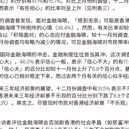
」的分别有41.1%和15.7%。对比上月份的调查，十
而表示「有些担心」的比率则呈上升（见附表三）。
的调查曾发现，面对金融海啸，「感到无奈」可能是香
海啸下所抱持的心情（36.4%），然而，有关比率却较
在会以「积极面对」的心态应付金融海啸，较十一月份调查
月份调查均有略为减少的情况，可见金融海啸对市民带来
国际金融海啸的冲击，金融制度往往首当其冲，这次调查亦
大」，46.0% 表示信心一般，表示「信心不大」的有17
「信心大」的百分比却较十一月份上升了6.8个百分点，
的信心已相对稳定下来，而过去两个月有关的信心似乎经
来三年经济前景的展望，十二月份调查中有31.5% 表示不
对香港未来三年经济前景不乐观的百分比分别下跌了8.8个百
见附表六）。换言之，尽管现时市民对香港经济前景「不乐
受访者评估金融海啸会否加剧香港的社会矛盾（如贫富冲