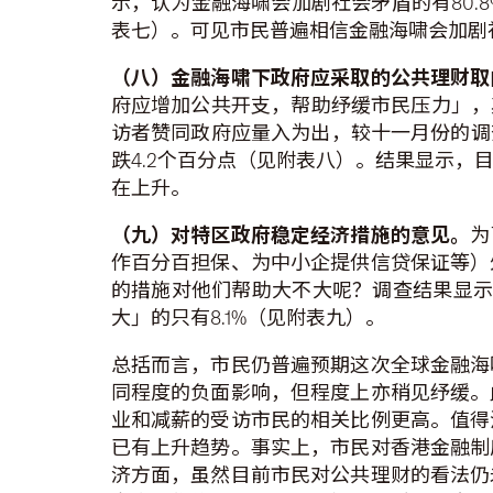
示，认为金融海啸会加剧社会矛盾的有80.8
表七）。可见市民普遍相信金融海啸会加剧
（八）金融海啸下政府应采取的公共理财取
府应增加公共开支，帮助纾缓市民压力」，其
访者赞同政府应量入为出，较十一月份的调查
跌4.2个百分点（见附表八）。结果显示
在上升。
（九）对特区政府稳定经济措施的意见。
为
作百分百担保、为中小企提供信贷保证等）
的措施对他们帮助大不大呢？调查结果显示，
大」的只有8.1%（见附表九）。
总括而言，市民仍普遍预期这次全球金融海
同程度的负面影响，但程度上亦稍见纾缓。
业和减薪的受访市民的相关比例更高。值得
已有上升趋势。事实上，市民对香港金融制
济方面，虽然目前市民对公共理财的看法仍