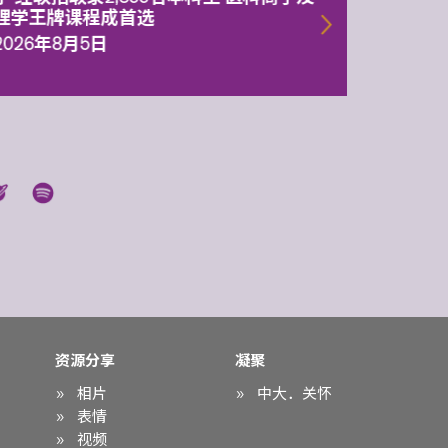
理学王牌课程成首选
2026年
2026年8月5日
资源分享
凝聚
相片
中大．关怀
表情
视频