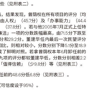
好些（见附表二）。
合格，结果发现，曾荫权在所有项目的评分（均
权」（45.7分）及「办事能力」（44.4
37.8分）。若与他2005年7月正式上任特
廉洁」一项的分数跌幅最高，由71.5分下跌至
4分和29.2分。董建华任内最后一次民望评分
，则相对较小，分数分别下降5.1分至18.9
成了鲜明对照。若拿曾荫权本年6月卸任前的
九项的评分都较董建华低，分数分别相差2.2
「值得信赖」（少9.8分）等（见附表三）。
任前的48.6分低6.8分（见附表三）。
（可信度设于95%）。