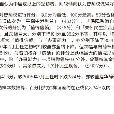
及自认为中层或以上的受访者，则较倾向认为曾荫权做得
曾荫权进行评分，以0分为最低，100分最高，50分
依次为「平衡中港利益」（46.1分）、「保障香港自由人
次低的分别为「值得信赖」（37.8分）和「关怀民生疾苦」（
跌幅巨大，分别下降18.1分至38.2分不等，其中以「
余两项为「值得信赖」与「办事能力」，亦分别下降了30.
997年7月上任之初时相较虽亦全线下降，但跌幅与曾荫权相比
5.1分，与曾荫权在「廉洁」的评分上跌幅最大的情况形
，除「办事能力」一项稍微领先0.6分外，曾荫权其余
少26分），其余依次为「关怀民生疾苦」（少10.7分）、
.8分，较2005年7月上任时下跌28.4分，亦较董建华辞
个成功样本数推算，百分比的抽样误差约在正或负3.34%以内