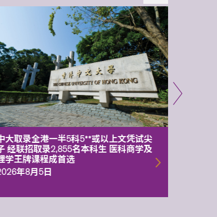
中大取录全港一半5科5**或以上文凭试尖
中大委
子 经联招取录2,855名本科生 医科商学及
理副校
理学王牌课程成首选
2026年
2026年8月5日