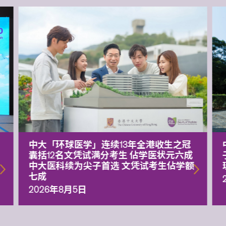
中大「环球医学」连续13年全港收生之冠
囊括12名文凭试满分考生 佔学医状元六成
中大医科续为尖子首选 文凭试考生佔学额
七成
2026年8月5日