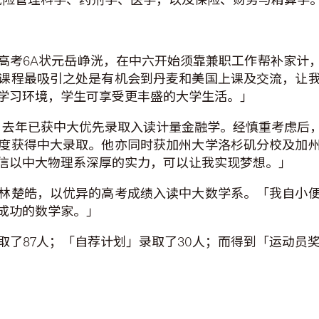
高考6A状元岳峥洸，在中六开始须靠兼职工作帮补家计
课程最吸引之处是有机会到丹麦和美国上课及交流，让
学习环境，学生可享受更丰盛的大学生活。」
A，去年已获中大优先录取入读计量金融学。经慎重考虑后
度获得中大录取。他亦同时获加州大学洛杉矶分校及加
信以中大物理系深厚的实力，可以让我实现梦想。」
林楚皓，以优异的高考成绩入读中大数学系。「我自小
成功的数学家。」
了87人；「自荐计划」录取了30人；而得到「运动员