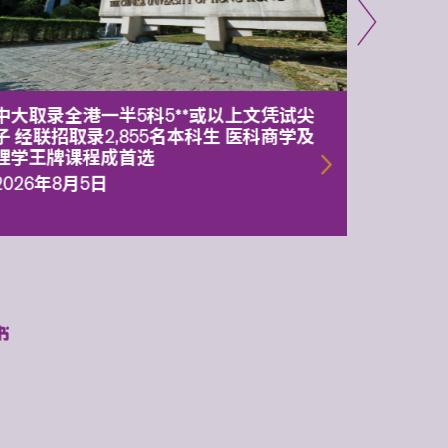
中大取录全港一半5科5**或以上文凭试尖
中大委
子 经联招取录2,855名本科生 医科商学及
理副校
理学王牌课程成首选
2026年
2026年8月5日