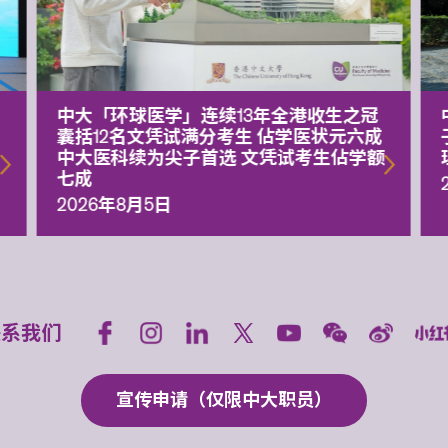
中大「环球医学」连续13年全港收生之冠
囊括12名文凭试满分考生 佔学医状元六成
中大医科续为尖子首选 文凭试考生佔学额
七成
2026年8月5日
联系我们
宣传申请（仅限中大职员）