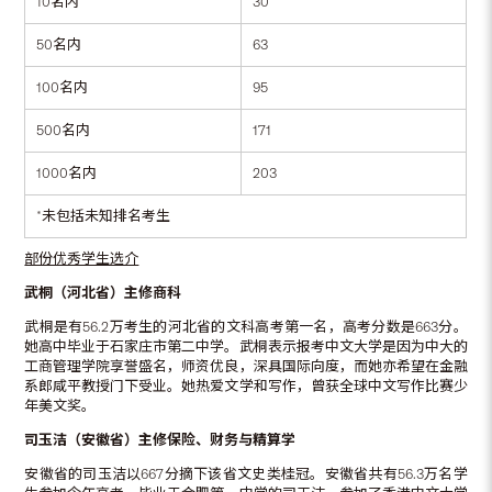
10名内
30
50名内
63
100名内
95
500名内
171
1000名内
203
*未包括未知排名考生
部份优秀学生选介
武桐（河北省）主修商科
武桐是有56.2万考生的河北省的文科高考第一名，高考分数是663分。
她高中毕业于石家庄市第二中学。武桐表示报考中文大学是因为中大的
工商管理学院享誉盛名，师资优良，深具国际向度，而她亦希望在金融
系郎咸平教授门下受业。她热爱文学和写作，曾获全球中文写作比赛少
年美文奖。
司玉洁（安徽省）主修保险、财务与精算学
安徽省的司玉洁以667分摘下该省文史类桂冠。安徽省共有56.3万名学