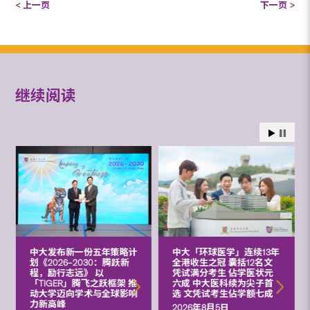
< 上一页
下一页 >
继续阅读
中大发布新一份五年策略计
中大「环球医学」连续13年
划《2026‒2030：腾跃新
全港收生之冠 囊括12名文
程，励行志远》 以
凭试满分考生 佔学医状元
「TIGER」腾飞之跃框架 推
六成 中大医科续为尖子首
动大学迈向学术与全球影响
选 文凭试考生佔学额七成
力新高峰
2026年8月5日