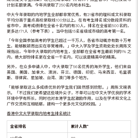
计划名额录满。今年共录取了250名内地本科生。
中大今年录取的内地学生全部都非常优秀，有21省市的理科或文科录取
平均分高于重点高校录取线100分以上。在有考生排名或分数段资料的
省市中，高考成绩排在全省十名内的有30人，排名在全省前500名的，
更多达171人（参考下表）。当中包括15名省级或市级的高考第一名。
「今年全国参加高考的学生已超过一千万人，各省市动辄亦有数十万考
生，能够脱颖而出实在非常难得。」中大入学及学生资助处处长周陈文
琬指出，今年中大录取的内地考生，全部都在全省考生最前列的1% 之
内，绝大部份排名更在全省一千名内，可以说是精英中的精英。
另外，在众多申请人中，中大录取了56名优秀的海外学生，他们来自
英国、美国、加拿大、澳洲、芬兰、德国、印尼、马来西亚、毛里裘
斯、菲律宾、星加坡、台湾、澳门等多个地方。
「能够录取这么多成绩优异的学生我们固然感到欣慰。」周陈文琬表
示。「不过我们更希望这些境外尖子，不单可以在中文大学优良的学术
环境中学有所长，同时也对本港学生起激励作用，以及在学术和文化上
广作交流和互相砥砺，建构一个更多元文化的校园。」
香港中文大学录取内地考生排名统计
全省排名
累计人数*