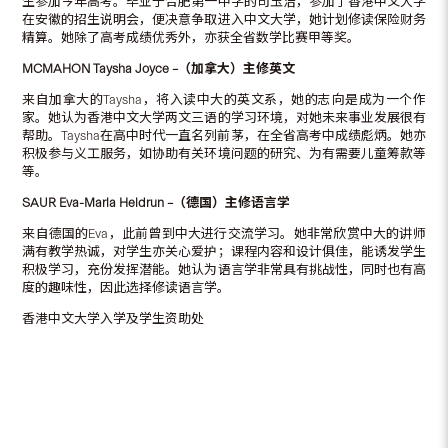
生参加今年高考。毕业于合肥第一中学的司玉洁，参加了香港中文大学
在安徽的招生说明会，便决意争取进入中文大学，她计划修读保险财务
精算。她除了高考成绩优秀外，亦获全省数学比赛甲等奖。
MCMAHON Taysha Joyce –
（加拿大）主修英文
来自加拿大的Taysha，将入读中大的英文系，她的志向是成为一个作
家。她认为香港中文大学两文三语的学习环境，对她未来事业发展很有
帮助。Taysha在高中时代一直名列前茅，在全省高考中成绩彪炳。她亦
积极参与义工服务，如协助有关环境问题的研究、为有需要儿童筹款等
等。
SAUR Eva-Maria Heidrun –
（德国）主修语言学
来自德国的Eva，此前曾到中大进行交流学习。她非常欣赏中大的讲师
满有教学热诚，对学生亦关心爱护；课程内容和设计俱佳，能诱发学生
积极学习，充份发挥潜能。她认为语言学非常具有挑战性，同时也有高
度的趣味性，因此选择修读语言学。
香港中文大学入学及学生资助处