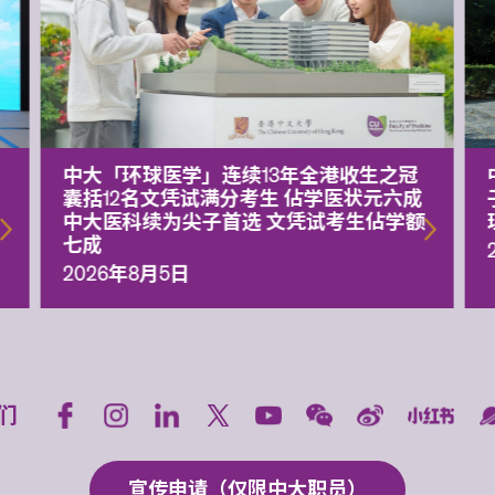
中大「环球医学」连续13年全港收生之冠
囊括12名文凭试满分考生 佔学医状元六成
中大医科续为尖子首选 文凭试考生佔学额
七成
2026年8月5日
们
宣传申请（仅限中大职员）