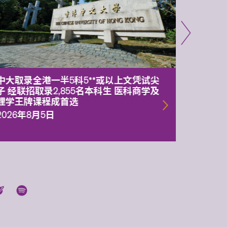
中大取录全港一半5科5**或以上文凭试尖
中大委
子 经联招取录2,855名本科生 医科商学及
理副校
理学王牌课程成首选
2026年
2026年8月5日