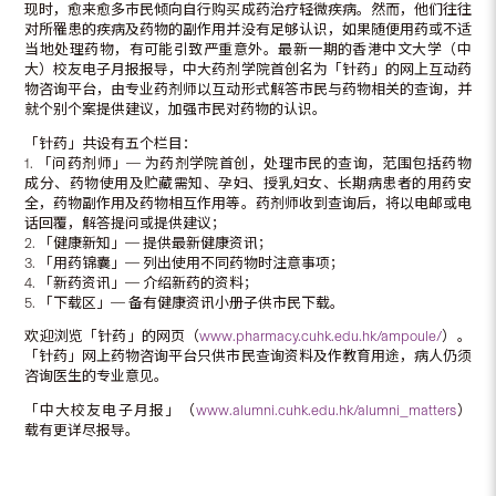
现时，愈来愈多巿民倾向自行购买成药治疗轻微疾病。然而，他们往往
对所罹患的疾病及药物的副作用并没有足够认识，如果随便用药或不适
当地处理药物，有可能引致严重意外。最新一期的香港中文大学（中
大）校友电子月报报导，中大药剂学院首创名为「针药」的网上互动药
物咨询平台，由专业药剂师以互动形式解答市民与药物相关的查询，并
就个别个案提供建议，加强市民对药物的认识。
「针药」共设有五个栏目：
1. 「问药剂师」─ 为药剂学院首创，处理市民的查询，范围包括药物
成分、药物使用及贮藏需知、孕妇、授乳妇女、长期病患者的用药安
全，药物副作用及药物相互作用等。药剂师收到查询后，将以电邮或电
话回覆，解答提问或提供建议；
2. 「健康新知」─ 提供最新健康资讯；
3. 「用药锦囊」─ 列出使用不同药物时注意事项；
4. 「新药资讯」─ 介绍新药的资料；
5. 「下载区」─ 备有健康资讯小册子供市民下载。
欢迎浏览「针药」的网页（
www.pharmacy.cuhk.edu.hk/ampoule/
）。
「针药」网上药物咨询平台只供市民查询资料及作教育用途，病人仍须
咨询医生的专业意见。
「中大校友电子月报」（
www.alumni.cuhk.edu.hk/alumni_matters
）
载有更详尽报导。