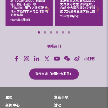
划《2026‒2030：腾跃新
全港收生之冠 囊括12名文
程，励行志远》 以
凭试满分考生 佔学医状元
「TIGER」腾飞之跃框架 推
六成 中大医科续为尖子首
动大学迈向学术与全球影响
选 文凭试考生佔学额七成
力新高峰
2026年8月5日
2026年8月6日
联系我们
宣传申请（仅限中大职员）
主页
宣布事项
新闻中心
活动