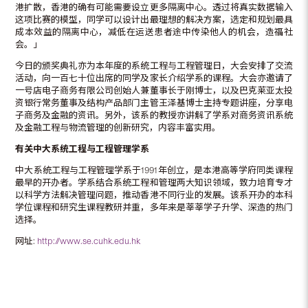
港扩散，香港的确有可能需要设立更多隔离中心。透过将真实数据输入
这项比赛的模型，同学可以设计出最理想的解决方案，选定和规划最具
成本效益的隔离中心，减低在运送患者途中传染他人的机会，造福社
会。」
今日的颁奖典礼亦为本年度的系统工程与工程管理日，大会安排了交流
活动，向一百七十位出席的同学及家长介绍学系的课程。大会亦邀请了
一号店电子商务有限公司创始人兼董事长于刚博士，以及巴克莱亚太投
资银行常务董事及结构产品部门主管王泽基博士主持专题讲座，分享电
子商务及金融的资讯。另外，该系的教授亦讲解了学系对商务资讯系统
及金融工程与物流管理的创新研究，内容丰富实用。
有关中大系统工程与工程管理学系
中大系统工程与工程管理学系于1991年创立，是本港高等学府同类课程
最早的开办者。学系结合系统工程和管理两大知识领域，致力培育专才
以科学方法解决管理问题，推动香港不同行业的发展。该系开办的本科
学位课程和研究生课程教研并重，多年来是莘莘学子升学、深造的热门
选择。
网址:
http://www.se.cuhk.edu.hk