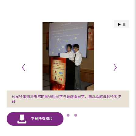
冠军得主喇沙书院的余德熙同学与黄耀南同学，向观众解说其得奖作
品