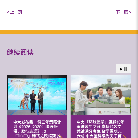
< 上一页
下一页 >
继续阅读
中大发布新一份五年策略计
中大「环球医学」连续13年
划《2026‒2030：腾跃新
全港收生之冠 囊括12名文
程，励行志远》 以
凭试满分考生 佔学医状元
「TIGER」腾飞之跃框架 推
六成 中大医科续为尖子首