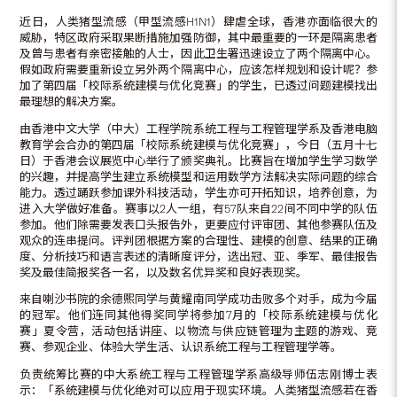
近日，人类猪型流感（甲型流感H1N1）肆虐全球，香港亦面临很大的
威胁，特区政府采取果断措施加强防御，其中最重要的一环是隔离患者
及曾与患者有亲密接触的人士，因此卫生署迅速设立了两个隔离中心。
假如政府需要重新设立另外两个隔离中心，应该怎样规划和设计呢？参
加了第四届「校际系统建模与优化竞赛」的学生，已透过问题建模找出
最理想的解决方案。
由香港中文大学（中大）工程学院系统工程与工程管理学系及香港电脑
教育学会合办的第四届「校际系统建模与优化竞赛」，今日（五月十七
日）于香港会议展览中心举行了颁奖典礼。比赛旨在增加学生学习数学
的兴趣，并提高学生建立系统模型和运用数学方法解决实际问题的综合
能力。透过踊跃参加课外科技活动，学生亦可开拓知识，培养创意，为
进入大学做好准备。赛事以2人一组，有57队来自22间不同中学的队伍
参加。他们除需要发表口头报告外，更要应付评审团、其他参赛队伍及
观众的连串提问。评判团根据方案的合理性、建模的创意、结果的正确
度、分析技巧和语言表述的清晰度评分，选出冠、亚、季军、最佳报告
奖及最佳简报奖各一名，以及数名优异奖和良好表现奖。
来自喇沙书院的余德熙同学与黄耀南同学成功击败多个对手，成为今届
的冠军。他们连同其他得奖同学将参加7月的「校际系统建模与优化
赛」夏令营，活动包括讲座、以物流与供应链管理为主题的游戏、竞
赛、参观企业、体验大学生活、认识系统工程与工程管理学等。
负责统筹比赛的中大系统工程与工程管理学系高级导师伍志刚博士表
示：「系统建模与优化绝对可以应用于现实环境。人类猪型流感若在香