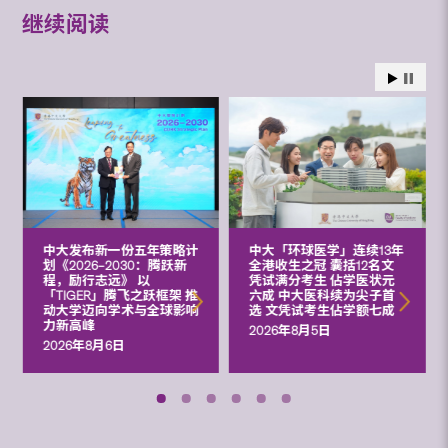
继续阅读
中大发布新一份五年策略计
中大「环球医学」连续13年
划《2026‒2030：腾跃新
全港收生之冠 囊括12名文
程，励行志远》 以
凭试满分考生 佔学医状元
「TIGER」腾飞之跃框架 推
六成 中大医科续为尖子首
动大学迈向学术与全球影响
选 文凭试考生佔学额七成
力新高峰
2026年8月5日
2026年8月6日