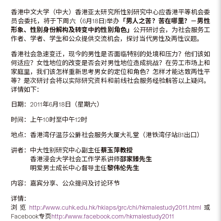
香港中文大学（中大）香港亚太研究所性别研究中心应香港平等机会委
员会委托，将于下周六（6月18日)举办
「
男人之苦？苦在哪里？－男性
形象、性别身份解构及转变中的性别角色
」
公开研讨会，为社会服务工
作者、学者、学生和公众提供交流机会，探讨当代男性及两性议题。
香港社会急速变迁，现今的男性是否面临特别的处境和压力？他们该如
何适应？女性地位的改变是否会对男性地位造成挑战？在劳工市场上和
家庭里，我们该怎样重新思考男女的定位和角色？怎样才能达致两性平
等？是次研讨会将以实际研究资料和前线社会服务经验解答以上疑问。
详情如下：
日期：2011年6月18日（星期六）
时间：上午10时至中午12时
地点：香港湾仔温莎公爵社会服务大厦大礼堂（港铁湾仔站B1出口）
讲者：中大性别研究中心副主任
蔡玉萍教授
香港浸会大学社会工作学系讲师
邵家臻先生
明爱男士成长中心督导主任
黎伟伦先生
内容：嘉宾分享、公众提问及讨论环节
详情：
浏览
http://www.cuhk.edu.hk/hkiaps/grc/chi/hkmalestudy2011.html
或
Facebook专页
http://www.facebook.com/hkmalestudy2011