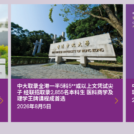
中大取录全港一半5科5**或以上文凭试尖
子 经联招取录2,855名本科生 医科商学及
额
理学王牌课程成首选
2026年8月5日