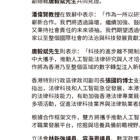
副總裁
唐毅斌先生
共同見證。
潘偉賢教授
在致辭中表示：「作為一所以研
嶄新合作。我們將透過論壇，繼續加強、鼓
又秉持社會責任的未來領袖。我們期望透過
家以至整個國際社會的法治與科技發展貢獻
唐毅斌先生
則表示：「科技的進步離不開制
中大攜手，推動人工智能法律研究與人才培
作將為香港乃至整個區域的數字轉型注入新
香港特別行政區律政司副司長
張國鈞博士
支
指出，法律科技和人工智能急促發展，本港
的法律科技能力，有助加強香港法律專業競
多項活動，促進法律科技業界與法律執業者
根據合作框架文件，雙方將攜手推動人工智
才職業發展平台，挖掘與培養具備前瞻視野
立法會
林新強議員
、
容海恩議員
、數字政策