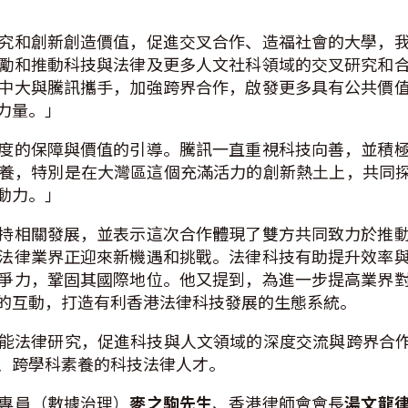
究和創新創造價值，促進交叉合作、造福社會的大學，
勵和推動科技與法律及更多人文社科領域的交叉研究和
中大與騰訊攜手，加強跨界合作，啟發更多具有公共價
力量。」
度的保障與價值的引導。騰訊一直重視科技向善，並積
養，特別是在大灣區這個充滿活力的創新熱土上，共同探
動力。」
持相關發展，並表示這次合作體現了雙方共同致力於推
法律業界正迎來新機遇和挑戰。法律科技有助提升效率
爭力，鞏固其國際地位。他又提到，為進一步提高業界
的互動，打造有利香港法律科技發展的生態系統。
能法律研究，促進科技與人文領域的深度交流與跨界合作
、跨學科素養的科技法律人才。
專員（數據治理）
麥之駒先生
、香港律師會會長
湯文龍