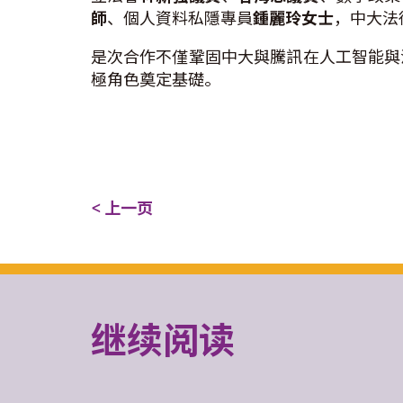
師
、個人資料私隱專員
鍾麗玲女士
，中大法
是次合作不僅鞏固中大與騰訊在人工智能與
極角色奠定基礎。
< 上一页
继续阅读