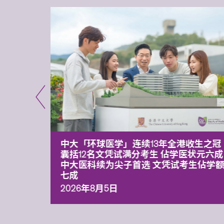
平台 推
中大「环球医学」连续13年全港收生之冠
囊括12名文凭试满分考生 佔学医状元六成
中大医科续为尖子首选 文凭试考生佔学
七成
2026年8月5日