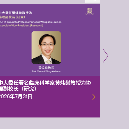
中大委任著名临床科学家黄炜燊教授为协
中大两
理副校长（研究）
1.05亿
一代智
2026年7月31日
2026年