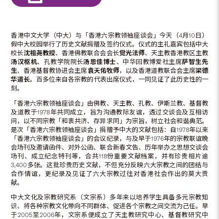
香港中文大学（中大）与「香港六宗教领袖座谈会」今天（4月10日）
假中大校园举行了历史文献捐赠及签约仪式。仪式的主礼嘉宾包括中大
校长
沈祖尧教授
、香港佛教联合会会长
觉光法师
、天主教香港教区主教
汤汉枢机
、孔教学院院长
汤恩佳博士
、中华回教博爱社主席
萨智生先
生
、香港基督教协进会主席
袁天佑牧师
，以及香港道教联合会主席
梁德
华道长
。百多位来自各宗教的代表出席仪式，一同见证了此历史性的一
刻。
「香港六宗教领袖座谈会」由佛教、天主教、孔教、伊斯兰教、基督教
及道教于1978年共同成立，旨为沟通教际友谊，透过交谈会及互相访
问，以不同宗教「和衷共济、存异求同」为宗旨，树立社会和谐典范。
是次「香港六宗教领袖座谈会」捐赠予中大的文献包括：自1978年以来
「香港六宗教领袖座谈会」的会议纪录，与及早于1976年的宗教联谊晚
会场刊及邀请函件、对外公函、联合新春文告、历年举办之思想交谈会
场刊、成立纪念特刊等，合共118份重要文献档案，并有珍贵相片逾
3,400多张。这批珍贵历史文献，不但充分反映六大宗教之间的团结与
合作情谊，更纪录及见证了六大宗教过往对香港社会作出的莫大贡
献。
中大文化及宗教研究系（文宗系）多年来以培养学生具备多元宗教知
识、将各种宗教文化带向不同群体、促进各个宗教之间交流为己任。早
于2005至2006年，文宗系便成立了天主教研究中心、基督教研究中