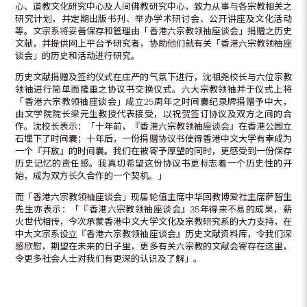
心、道教文化研究中心及人间佛教研究中心，致力从事与各宗教相关之
研究计划，并定期出版书刋、举办学术研讨会、公开讲座及文化活动
等。文宗系将妥善保存和管理由「香港六宗教领袖座谈会」捐赠之历史
文献，并提供网上平台予研究者，协助他们就有关「香港六宗教领袖座
谈会」的历史和活动进行研究。
历史文献捐赠及签约仪式在庄严的气氛下进行，沈祖尧校长与六位宗教
领袖进行简单而隆重之协议书交换仪式。六大宗教领袖并于仪式上将
「香港六宗教领袖座谈会」成立25周年之时间囊纪录牌捐赠予中大，
由文学院院长梁元生教授代表接受，以祝贺签订协议及双方之间的合
作。沈校长表示：「十年前，『香港六宗教领袖座谈会』在香港公园立
石埋下了时间囊；十年后，一份捐赠协议书使得香港中文大学有幸成为
一个『开放』的时间囊。我们在被寄予厚望的同时，更感受到一份保存
历史记忆的责任感。我真切希望这份协议书更标志着一个历史性的开
始，成为双方长久合作的一个契机。」
而「香港六宗教领袖座谈会」现届轮值主席中华回教博爱社主席萨智生
先生亦表示：「『香港六宗教领袖座谈会』35年得来不易的成果，薪
火世代相传，今次承蒙香港中文大学文化及宗教研究系的大力支持，在
中大文宗系设立『香港六宗教领袖座谈会』历史文献资料库，令我们深
感欣慰，期望在未来的日子里，更多有关六宗教的文献会寄存在这里，
令更多社会人士对我们有更深的认识及了解」。