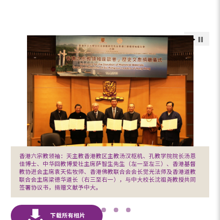
香港六宗教领袖：天主教香港教区主教汤汉枢机、孔教学院院长汤恩
佳博士、中华回教博爱社主席萨智生先生（左一至左三）、香港基督
教协进会主席袁天佑牧师、香港佛教联合会会长觉光法师及香港道教
联合会主席梁德华道长（右三至右一），与中大校长沈祖尧教授共同
签署协议书，捐赠文献予中大。