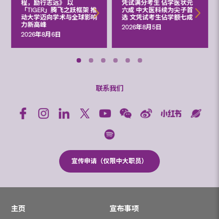
程，励行志远》 以
凭试满分考生 佔学医状元
「TIGER」腾飞之跃框架 推
六成 中大医科续为尖子首
动大学迈向学术与全球影响
选 文凭试考生佔学额七成
力新高峰
2026年8月5日
2026年8月6日
联系我们
宣传申请（仅限中大职员）
主页
宣布事项