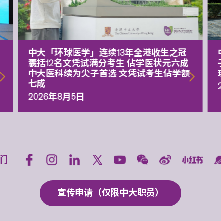
中大「环球医学」连续13年全港收生之冠
囊括12名文凭试满分考生 佔学医状元六成
中大医科续为尖子首选 文凭试考生佔学额
七成
2026年8月5日
们
宣传申请（仅限中大职员）