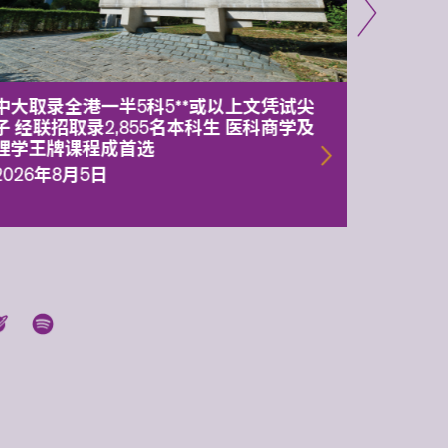
中大取录全港一半5科5**或以上文凭试尖
中大委
子 经联招取录2,855名本科生 医科商学及
理副校
理学王牌课程成首选
2026年
2026年8月5日