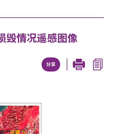
损毁情况遥感图像
分享