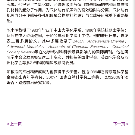
究者。他报导了二氧化碳、乙炔等吸附气体目前最精确的结构及其与微
孔材料的超分子作用，为气体与有机蒸汽的高效吸附与分离、气体与有
机蒸汽分子传感等多孔配位聚合物材料的设计与合成等研究奠下重要基
础。
陈小明教授于1983年毕业于中山大学化学系，1986年获该校硕士学位；
及后在中大继续进修，于1992年获化学博士学位。他的着述什丰，曾发
表二百多篇论文，其中多篇收录于
JACS
、
Angewandte Chemie
、
Advanced Materials
、
Accounts of Chemical Research
、
Chemical
Society Reviews
等在化学或材料科学最具影响力的国际期刊。他在国
际学术会议发表报告达二十多次，并担任美国化学会、英国化学会及欧
洲化学会等多种刊物的编辑或顾问委员。
陈教授的杰出科研成就为他赢得不少奖誉，包括1999年香港求是科学基
金会杰出青年学者奖、2007年国家自然科学奖二等奖，以及2008年汤
姆森‧路透前沿研究奖等。
< 上一页
下一页 >