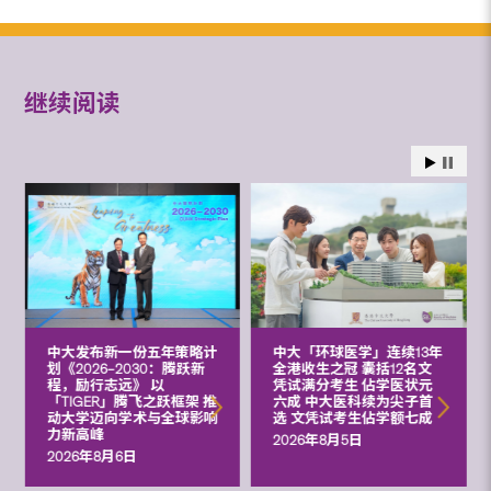
继续阅读
中大发布新一份五年策略计
中大「环球医学」连续13年
划《2026‒2030：腾跃新
全港收生之冠 囊括12名文
程，励行志远》 以
凭试满分考生 佔学医状元
「TIGER」腾飞之跃框架 推
六成 中大医科续为尖子首
动大学迈向学术与全球影响
选 文凭试考生佔学额七成
力新高峰
2026年8月5日
2026年8月6日