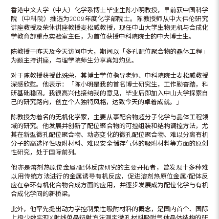
香港中文大学（中大）化学系博士毕业生陈小明教授，早前获中国科学
院（中科院）推选为2009年度化学部院士。陈教授师从中大伟伦研究
讲座教授及荣休讲座教授麦松威教授，现任中山大学生物无机与合成化
学教育部重点实验室主任，为首位获授中科院院士的中大博士生。
陈教授于昨天及今天访问中大，期间以「多孔配位聚合物的晶体工程」
为题主持讲座，与理学院师生分享真知灼见。
对于陈教授获授此殊荣，其博士学位指导老师、中科院院士麦松威教授
深感欣慰。他表示：「陈小明是我的首名博士研究生，工作勤奋踏，科
研基础稳固。我很高兴他接纳我的意见，毕业后即加入中山大学探索自
己的研究路向，创立个人独特风格，达致今天的卓着成就。」
陈教授为着名的无机化学家，主要从事配合物超分子化学与晶体工程领
域的研究。他发展并创新了配位聚合物的可控组装和结构调控方法，尤
其在新型微孔配位聚合物、动态变化的微孔配位聚合物、难以分离有机
分子的高选择性吸附材料、难以安全储存气体的吸附材料等方面的原创
性研究，处于国际前列。
他亦是溶剂热原位金属/配体反应研究的主要开拓者，曾发现十多种难
以用传统方法进行的金属诱导有机反应，促进溶剂热原位金属/配体反
应在杂环有机化合物合成方面的应用，并逐步发展成为配位化学与有机
合成化学间的新桥梁。
此外，他率先提出动力学控制柔性吸附材料的概念，是国内首个、国际
上极少数实现X射线单晶衍射方法测定微孔材料吸附气体晶体结构的研