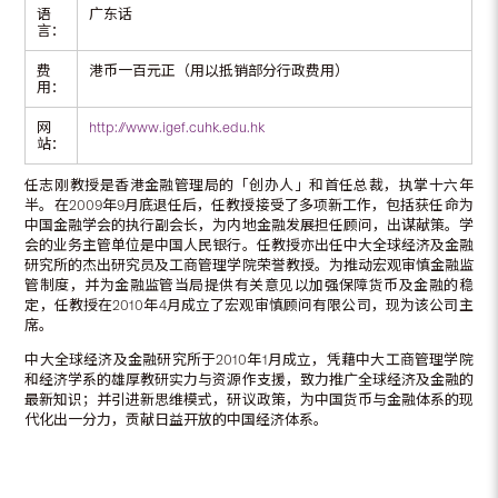
语
广东话
言：
费
港币一百元正（用以抵销部分行政费用）
用：
网
http://www.igef.cuhk.edu.hk
站：
任志刚教授是香港金融管理局的「创办人」和首任总裁，执掌十六年
半。在2009年9月底退任后，任教授接受了多项新工作，包括获任命为
中国金融学会的执行副会长，为内地金融发展担任顾问，出谋献策。学
会的业务主管单位是中国人民银行。任教授亦出任中大全球经济及金融
研究所的杰出研究员及工商管理学院荣誉教授。为推动宏观审慎金融监
管制度，并为金融监管当局提供有关意见以加强保障货币及金融的稳
定，任教授在2010年4月成立了宏观审慎顾问有限公司，现为该公司主
席。
中大全球经济及金融研究所于2010年1月成立，凭藉中大工商管理学院
和经济学系的雄厚教研实力与资源作支援，致力推广全球经济及金融的
最新知识；并引进新思维模式，研议政策，为中国货币与金融体系的现
代化出一分力，贡献日益开放的中国经济体系。