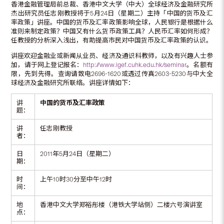
香港金融管理局前总裁、香港中文大学（中大）全球经济及金融研究所
杰出研究员任志刚教授将于5月24日（星期二）主持「中国的货币及汇
率政策」讲座。中国的货币及汇率政策影响全球，人民银行是根据什么
准则来制定政策？中国又有什么货币政策工具？人民币汇率如何形成？
任教授的分析深入浅出，有助提高市民对中国货币及汇率政策的认识。
讲座欢迎金融业或新闻从业员、经济及通识科教师，以及有兴趣人士参
加，请于网上登记报名：
http://www.igef.cuhk.edu.hk/seminar
。名额有
限，先到先得。查询请致电2696-1620或透过传真2603-5230与中大全
球经济及金融研究所联络。讲座详情如下：
讲
中国的货币及汇率政策
题：
讲
任志刚教授
者：
日
2011年5月24日（星期二）
期：
时
上午10时30分至中午12时
间：
地
香港中文大学郑裕彤楼（港铁大学站侧）二楼六号演讲室
点：