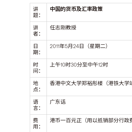
讲
中国的货币及汇率政策
题：
讲
任志刚教授
者：
日
2011年5月24日（星期二）
期：
时
上午10时30分至中午12时
间：
地
香港中文大学郑裕彤楼（港铁大学
点：
语
广东话
言：
费
港币一百元正（用以抵销部分行政
用：