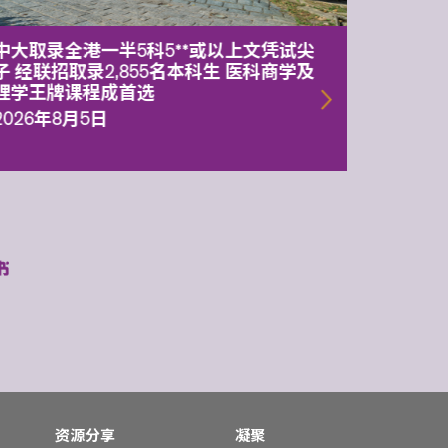
中大取录全港一半5科5**或以上文凭试尖
中大委
子 经联招取录2,855名本科生 医科商学及
理副校
理学王牌课程成首选
2026年
2026年8月5日
资源分享
凝聚