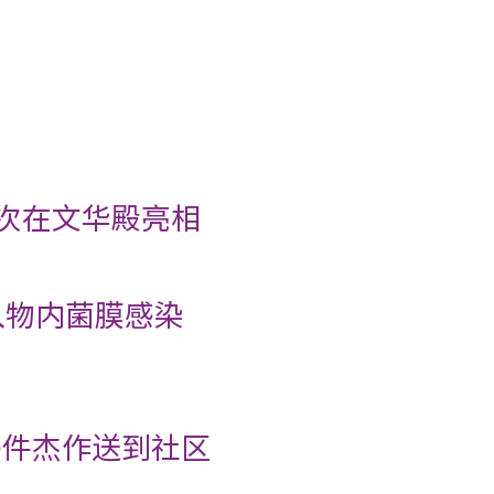
首次在文华殿亮相
入物内菌膜感染
0件杰作送到社区