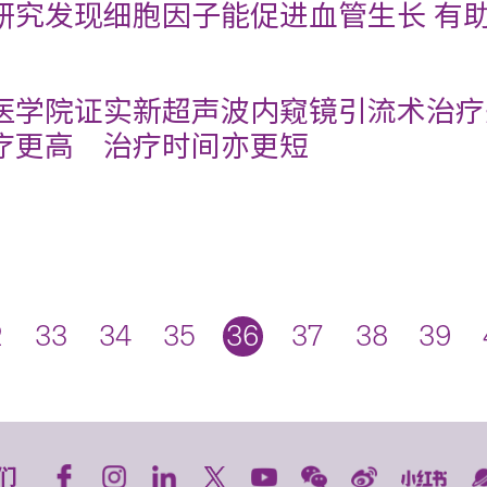
研究发现细胞因子能促进血管生长 有
医学院证实新超声波内窥镜引流术治疗
疗更高 治疗时间亦更短
2
33
34
35
36
37
38
39
们