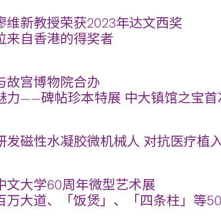
廖维新教授荣获2023年达文西奖
位来自香港的得奖者
与故宫博物院合办
魅力——碑帖珍本特展 中大镇馆之宝
研发磁性水凝胶微机械人 对抗医疗植
中文大学60周年微型艺术展
百万大道、「饭煲」、「四条柱」等5