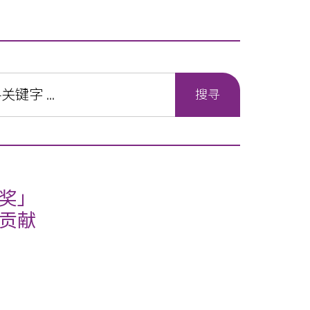
奖」
贡献