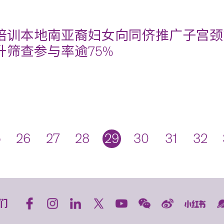
培训本地南亚裔妇女向同侪推广子宫颈
升筛查参与率逾75%
5
26
27
28
29
30
31
32
们