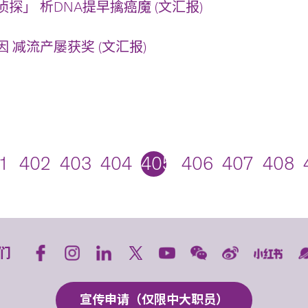
探」 析DNA提早擒癌魔 (文汇报)
 减流产屡获奖 (文汇报)
1
402
403
404
405
406
407
408
们
宣传申请（仅限中大职员）