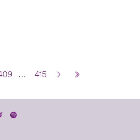
409
…
415