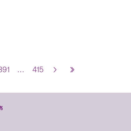
391
…
415