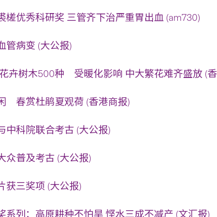
槎优秀科研奖 三管齐下治严重胃出血 (am730)
管病变 (大公报)
花卉树木500种 受暖化影响 中大繁花难齐盛放 (香
 春赏杜鹃夏观荷 (香港商报)
中科院联合考古 (大公报)
众普及考古 (大公报)
获三奖项 (大公报)
系列：高原耕种不怕旱 悭水三成不减产 (文汇报)