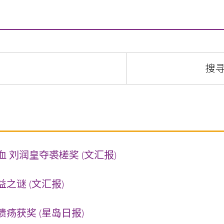
 刘润皇夺裘槎奖 (文汇报)
之谜 (文汇报)
疡获奖 (星岛日报)