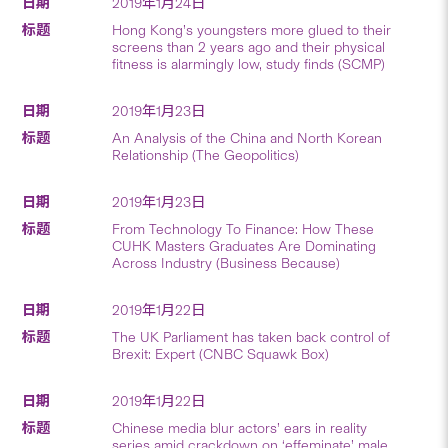
2019年1月24日
Hong Kong’s youngsters more glued to their
screens than 2 years ago and their physical
fitness is alarmingly low, study finds (SCMP)
2019年1月23日
An Analysis of the China and North Korean
Relationship (The Geopolitics)
2019年1月23日
From Technology To Finance: How These
CUHK Masters Graduates Are Dominating
Across Industry (Business Because)
2019年1月22日
The UK Parliament has taken back control of
Brexit: Expert (CNBC Squawk Box)
2019年1月22日
Chinese media blur actors’ ears in reality
series amid crackdown on ‘effeminate’ male