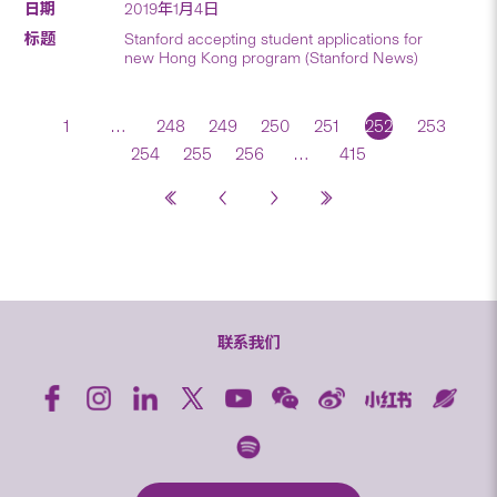
2019年1月4日
Stanford accepting student applications for
new Hong Kong program (Stanford News)
1
…
248
249
250
251
252
253
254
255
256
…
415
联系我们