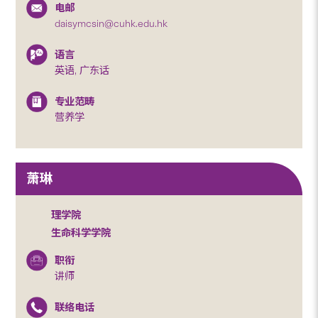
电邮
daisymcsin@cuhk.edu.hk
语言
英语, 广东话
专业范畴
营养学
萧琳
理学院
生命科学学院
职衔
讲师
联络电话