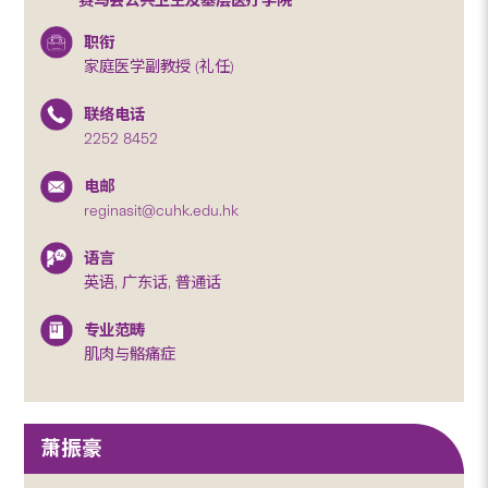
职衔
家庭医学副教授 (礼任)
联络电话
2252 8452
电邮
reginasit@cuhk.edu.hk
语言
英语, 广东话, 普通话
专业范畴
肌肉与骼痛症
萧振豪