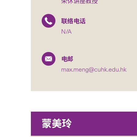
荣休讲座教授
联络电话
N/A
电邮
max.meng@cuhk.edu.hk
蒙美玲