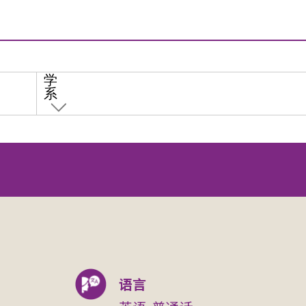
学
系
语言