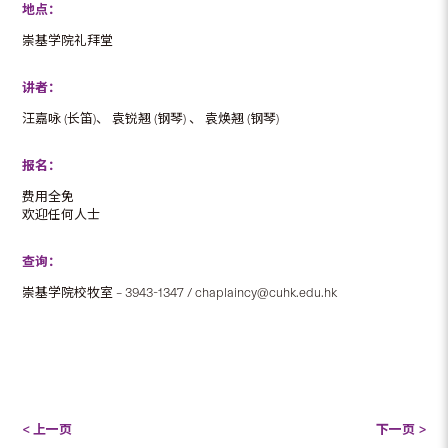
地点：
崇基学院礼拜堂
讲者：
汪嘉咏 (长笛)、 袁锐翘 (钢琴) 、 袁焕翘 (钢琴)
报名：
费用全免
欢迎任何人士
查询：
崇基学院校牧室 – 3943-1347 / chaplaincy@cuhk.edu.hk
< 上一页
下一页 >