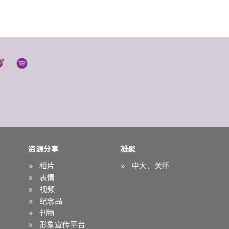
资源分享
凝聚
相片
中大．关怀
表情
视频
纪念品
刊物
形象宣传平台