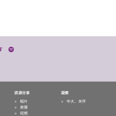
资源分享
凝聚
相片
中大．关怀
表情
视频