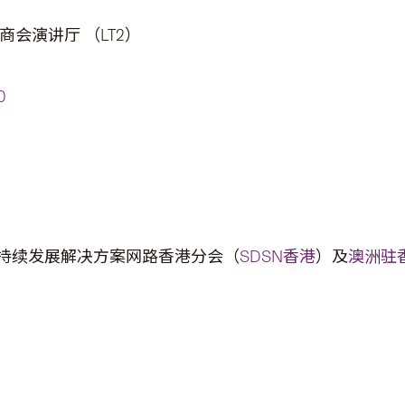
会演讲厅 （LT2）
0
持续发展解决方案网路香港分会（
SDSN香港
）及
澳洲驻