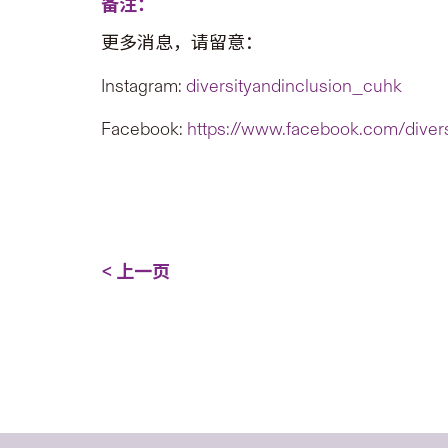
备注：
更多消息，请留意：
Instagram:
diversityandinclusion_cuhk
Facebook:
https://www.facebook.com/diver
< 上一页