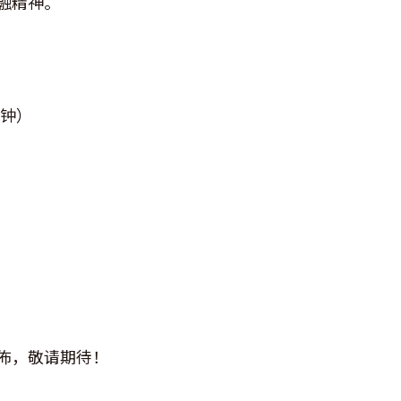
融精神。
分钟）
佈，敬请期待！