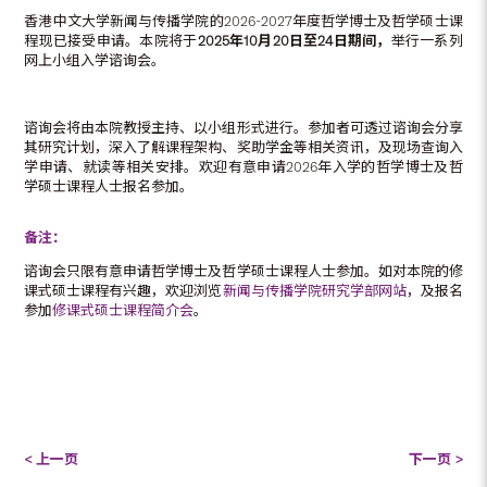
香港中文大学新闻与传播学院的2026-2027年度哲学博士及哲学硕士课
程现已接受申请。本院将于
2025
年
10
月
20
日
至
24
日期间，
举行一系列
网上小组入学谘询会。
谘询会将由本院教授主持、以小组形式进行。参加者可透过谘询会分享
其研究计划，深入了解课程架构、奖助学金等相关资讯，及现场查询入
学申请、就读等相关安排。欢迎有意申请2026年入学的哲学博士及哲
学硕士课程人士报名参加。
备注：
谘询会只限有意申请哲学博士及哲学硕士课程人士参加。如对本院的修
课式硕士课程有兴趣，欢迎浏览
新闻与传播学院研究学部网站
，及报名
参加
修课式硕士课程简介会
。
< 上一页
下一页 >