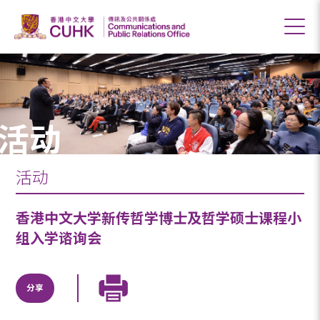
活动
活动
香港中文大学新传哲学博士及哲学硕士课程小
组入学谘询会
分享