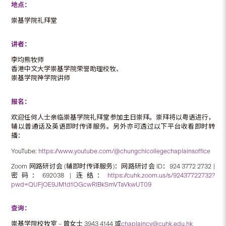
地点：
崇基学院礼拜堂
讲者：
李均熊牧师
香港中文大学崇基学院荣誉助理校牧、
崇基学院神学院讲师
报名：
欢迎任何人士亲临崇基学院礼拜堂参加主日崇拜。崇拜将以粤语进行，
辅以普通话及英语即时传译服务。另外亦可透过以下平台收看即时转
播：
YouTube:
https://www.youtube.com/@chungchicollegechaplainsoffice
Zoom 网路研讨会 (辅即时传译服务)：网路研讨会 ID：924 3772 2732 |
密码：692038 | 连结：
https://cuhk.zoom.us/s/92437722732?
pwd=QUFjOE9JM1d1OGcwRlBkSmVTaVkwUT09
查询：
崇基学院校牧室 – 曾女士 3943 4144 或
chaplaincy@cuhk.edu.hk