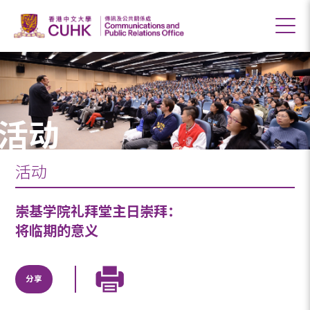
活动
活动
崇基学院礼拜堂主日崇拜：
将临期的意义
分享