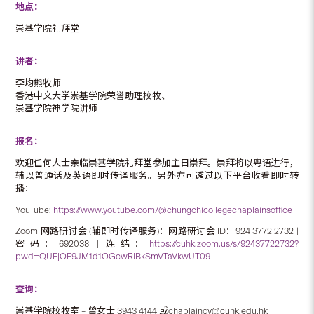
地点：
崇基学院礼拜堂
讲者：
李均熊牧师
香港中文大学崇基学院荣誉助理校牧、
崇基学院神学院讲师
报名：
欢迎任何人士亲临崇基学院礼拜堂参加主日崇拜。崇拜将以粤语进行，
辅以普通话及英语即时传译服务。另外亦可透过以下平台收看即时转
播：
YouTube:
https://www.youtube.com/@chungchicollegechaplainsoffice
Zoom 网路研讨会 (辅即时传译服务)：网路研讨会 ID：924 3772 2732 |
密码：692038 | 连结：
https://cuhk.zoom.us/s/92437722732?
pwd=QUFjOE9JM1d1OGcwRlBkSmVTaVkwUT09
查询：
崇基学院校牧室 – 曾女士 3943 4144 或chaplaincy@cuhk.edu.hk