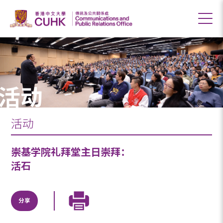
活动
活动
崇基学院礼拜堂主日崇拜：
活石
分享